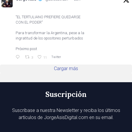
"EL TERTULIANO PREFIERE QUEDARSE
CON EL PODER"
Para transformar la Argentina, pese a la
ingratitud de los opositores perturbados
Próximo post
Twitter
3
11
Cargar más
Suscripción
Suscríbase a nuestra Newsletter y reciba los últimos
artículos de JorgeAsisDigital.com en su email.