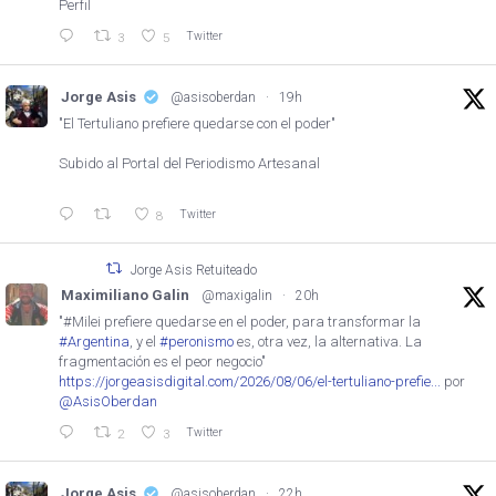
Perfil
Twitter
3
5
Jorge Asis
@asisoberdan
·
19h
"El Tertuliano prefiere quedarse con el poder"
Subido al Portal del Periodismo Artesanal
Twitter
8
Jorge Asis Retuiteado
Maximiliano Galin
@maxigalin
·
20h
"#Milei prefiere quedarse en el poder, para transformar la
#Argentina
, y el
#peronismo
es, otra vez, la alternativa. La
fragmentación es el peor negocio"
https://jorgeasisdigital.com/2026/08/06/el-tertuliano-prefie...
por
@AsisOberdan
Twitter
2
3
Jorge Asis
@asisoberdan
·
22h