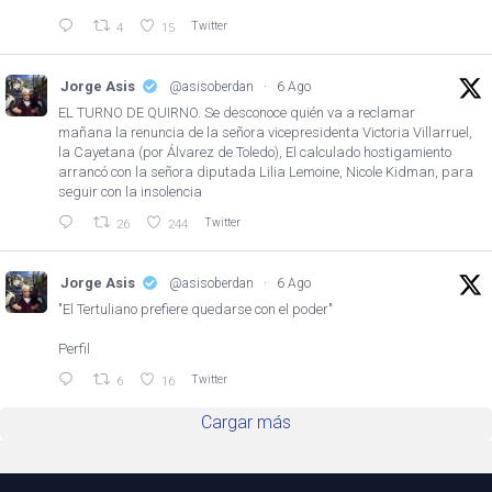
Twitter
4
15
Jorge Asis
@asisoberdan
·
6 Ago
EL TURNO DE QUIRNO. Se desconoce quién va a reclamar
mañana la renuncia de la señora vicepresidenta Victoria Villarruel,
la Cayetana (por Álvarez de Toledo), El calculado hostigamiento
arrancó con la señora diputada Lilia Lemoine, Nicole Kidman, para
seguir con la insolencia
Twitter
26
244
Jorge Asis
@asisoberdan
·
6 Ago
"El Tertuliano prefiere quedarse con el poder"
Perfil
Twitter
6
16
Cargar más