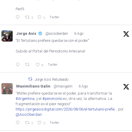
Perfil
Twitter
3
5
Jorge Asis
@asisoberdan
·
6 Ago
"El Tertuliano prefiere quedarse con el poder"
Subido al Portal del Periodismo Artesanal
Twitter
8
Jorge Asis Retuiteado
Maximiliano Galin
@maxigalin
·
6 Ago
"#Milei prefiere quedarse en el poder, para transformar la
#Argentina
, y el
#peronismo
es, otra vez, la alternativa. La
fragmentación es el peor negocio"
https://jorgeasisdigital.com/2026/08/06/el-tertuliano-prefie...
por
@AsisOberdan
Twitter
2
3