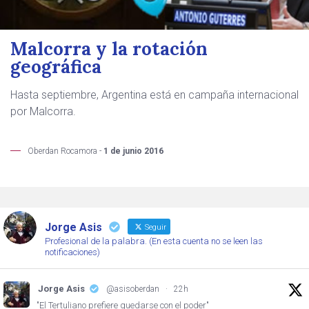
Malcorra y la rotación
geográfica
Hasta septiembre, Argentina está en campaña internacional
por Malcorra.
Oberdan Rocamora -
1 de junio 2016
Jorge Asis
Seguir
Profesional de la palabra. (En esta cuenta no se leen las
notificaciones)
Jorge Asis
@asisoberdan
·
22h
"El Tertuliano prefiere quedarse con el poder"