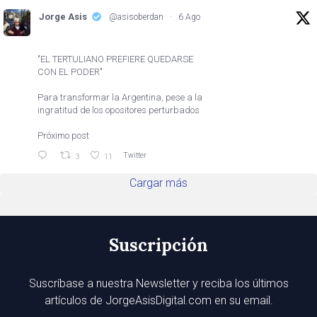
Jorge Asis
@asisoberdan
·
6 Ago
"EL TERTULIANO PREFIERE QUEDARSE
CON EL PODER"
Para transformar la Argentina, pese a la
ingratitud de los opositores perturbados
Próximo post
Twitter
3
11
Cargar más
Suscripción
Suscríbase a nuestra Newsletter y reciba los últimos
artículos de JorgeAsisDigital.com en su email.