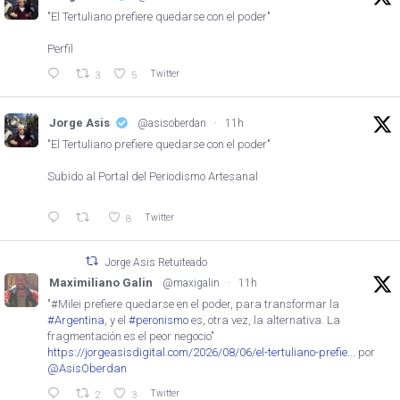
"El Tertuliano prefiere quedarse con el poder"
Perfil
Twitter
3
5
Jorge Asis
@asisoberdan
·
11h
"El Tertuliano prefiere quedarse con el poder"
Subido al Portal del Periodismo Artesanal
Twitter
8
Jorge Asis Retuiteado
Maximiliano Galin
@maxigalin
·
11h
"#Milei prefiere quedarse en el poder, para transformar la
#Argentina
, y el
#peronismo
es, otra vez, la alternativa. La
fragmentación es el peor negocio"
https://jorgeasisdigital.com/2026/08/06/el-tertuliano-prefie...
por
@AsisOberdan
Twitter
2
3