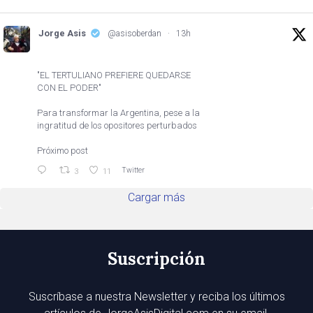
Jorge Asis
@asisoberdan
·
13h
"EL TERTULIANO PREFIERE QUEDARSE
CON EL PODER"
Para transformar la Argentina, pese a la
ingratitud de los opositores perturbados
Próximo post
Twitter
3
11
Cargar más
Suscripción
Suscríbase a nuestra Newsletter y reciba los últimos