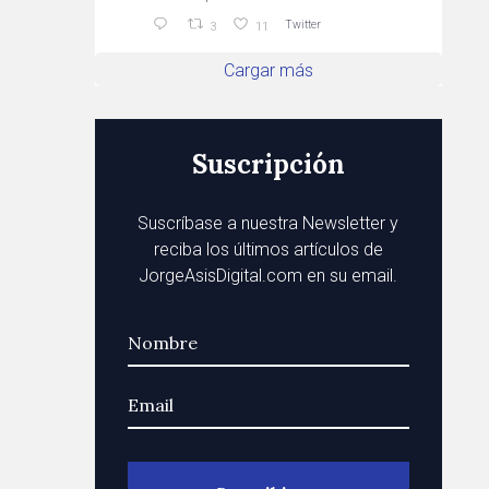
Twitter
3
11
Cargar más
Suscripción
Suscríbase a nuestra Newsletter y
reciba los últimos artículos de
JorgeAsisDigital.com en su email.