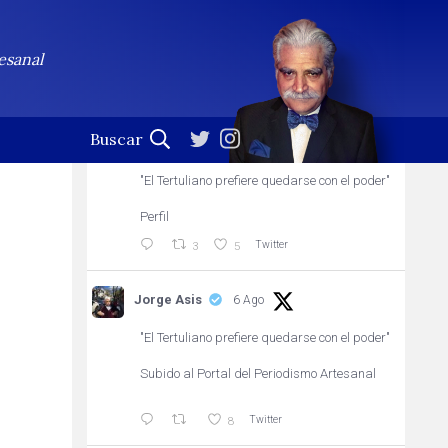
Jorge Asis
Seguir
esanal
Profesional de la palabra. (En esta cuenta no se leen
las notificaciones)
Jorge Asis
6 Ago
"El Tertuliano prefiere quedarse con el poder"
Perfil
Twitter
3
5
Jorge Asis
6 Ago
"El Tertuliano prefiere quedarse con el poder"
Subido al Portal del Periodismo Artesanal
Twitter
8