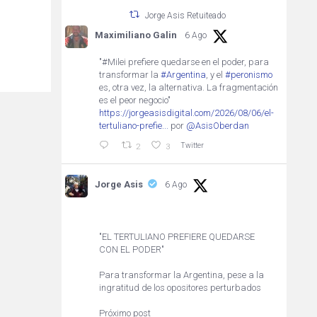
Jorge Asis Retuiteado
Maximiliano Galin
6 Ago
"#Milei prefiere quedarse en el poder, para
transformar la
#Argentina
, y el
#peronismo
es, otra vez, la alternativa. La fragmentación
es el peor negocio"
https://jorgeasisdigital.com/2026/08/06/el-
tertuliano-prefie...
por
@AsisOberdan
Twitter
2
3
Jorge Asis
6 Ago
"EL TERTULIANO PREFIERE QUEDARSE
CON EL PODER"
Para transformar la Argentina, pese a la
ingratitud de los opositores perturbados
Próximo post