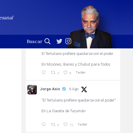
Jorge Asis
Seguir
esanal
Profesional de la palabra. (En esta cuenta no se leen
las notificaciones)
Jorge Asis
20h
El Tertuliano prefiere quedarse con el poder
En Misiones, Baires y Chubut para Todos
Twitter
3
8
Jorge Asis
6 Ago
"El Tertuliano prefiere quedarse con el poder"
En La Gaceta de Tucumán
Twitter
4
15