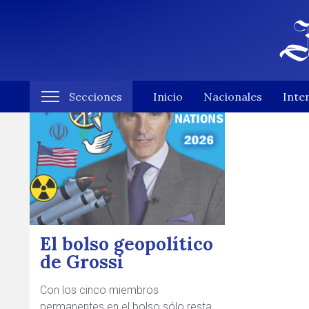
Secciones
Inicio
Nacionales
Inte
El bolso geopolítico
de Grossi
Con los cinco miembros
permanentes en el bolso sólo resta