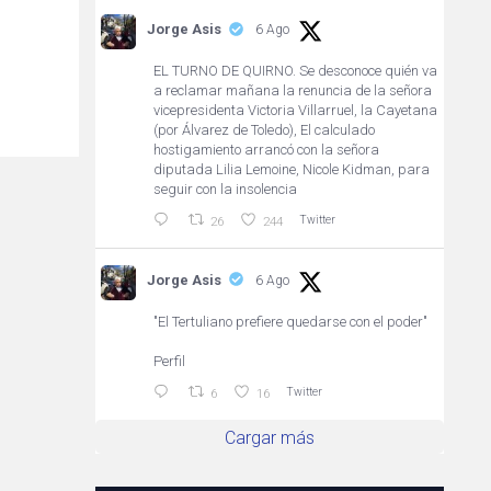
Jorge Asis
6 Ago
EL TURNO DE QUIRNO. Se desconoce quién va
a reclamar mañana la renuncia de la señora
vicepresidenta Victoria Villarruel, la Cayetana
(por Álvarez de Toledo), El calculado
hostigamiento arrancó con la señora
diputada Lilia Lemoine, Nicole Kidman, para
seguir con la insolencia
Twitter
26
244
Jorge Asis
6 Ago
"El Tertuliano prefiere quedarse con el poder"
Perfil
Twitter
6
16
Cargar más