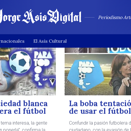
Periodismo Art
rnacionales
El Asís Cultural
ciedad blanca
La boba tentaci
era el fútbol
de usar el fútbo
 tema interesa, la gente
Confundir la pasión futbolera d
n ponerla”, confirma la
ciudadano, con la evasión de 