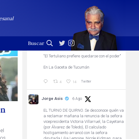
Jorge Asis
Seguir
esanal
Profesional de la palabra. (En esta cuenta no se leen
las notificaciones)
Jorge Asis
6 Ago
"El Tertuliano prefiere quedarse con el poder"
En La Gaceta de Tucumán
Twitter
4
14
Jorge Asis
6 Ago
ón
EL TURNO DE QUIRNO. Se desconoce quién va
l
a reclamar mañana la renuncia de la señora
vicepresidenta Victoria Villarruel, la Cayetana
(por Álvarez de Toledo), El calculado
el
hostigamiento arrancó con la señora
los
diputada Lilia Lemoine, Nicole Kidman, para