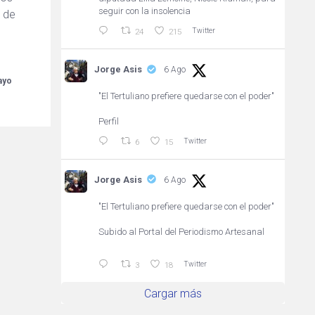
seguir con la insolencia
 de
Twitter
24
215
Jorge Asis
6 Ago
ayo
"El Tertuliano prefiere quedarse con el poder"
Perfil
Twitter
6
15
Jorge Asis
6 Ago
"El Tertuliano prefiere quedarse con el poder"
Subido al Portal del Periodismo Artesanal
Twitter
3
18
Cargar más