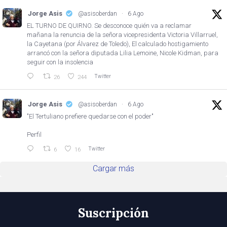
Jorge Asis
@asisoberdan
·
6 Ago
EL TURNO DE QUIRNO. Se desconoce quién va a reclamar
mañana la renuncia de la señora vicepresidenta Victoria Villarruel,
la Cayetana (por Álvarez de Toledo), El calculado hostigamiento
arrancó con la señora diputada Lilia Lemoine, Nicole Kidman, para
seguir con la insolencia
Twitter
26
244
Jorge Asis
@asisoberdan
·
6 Ago
"El Tertuliano prefiere quedarse con el poder"
Perfil
Twitter
6
16
Cargar más
Suscripción