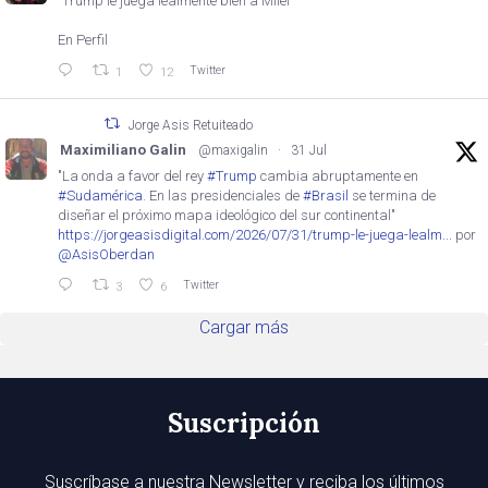
"Trump le juega lealmente bien a Milei"
En Perfil
Twitter
1
12
Jorge Asis Retuiteado
Maximiliano Galin
@maxigalin
·
31 Jul
"La onda a favor del rey
#Trump
cambia abruptamente en
#Sudamérica
. En las presidenciales de
#Brasil
se termina de
diseñar el próximo mapa ideológico del sur continental"
https://jorgeasisdigital.com/2026/07/31/trump-le-juega-lealm...
por
@AsisOberdan
Twitter
3
6
Cargar más
Suscripción
Suscríbase a nuestra Newsletter y reciba los últimos