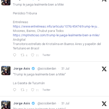
Trump le juega lealmente bien a Milei
Periódico Tribuna
Entrelineas
https://www.entrelineas.info/articulo/1076/45474/trump-le-ju...
Misiones, Baires, Chubut para Todos
https://mptnoticias.com/trump-le-juega-lealmente-bien-a-milei/
Andigital
Transitorio estrellato de Kristalina en Buenos Aires y papelón del
Tertuliano en Brasil
Twitter
4
11
Jorge Asis
@asisoberdan
·
31 Jul
"Trump le juega lealmente bien a Milei"
La Gaceta de Tucumán
Twitter
2
11
Jorge Asis
@asisoberdan
·
31 Jul