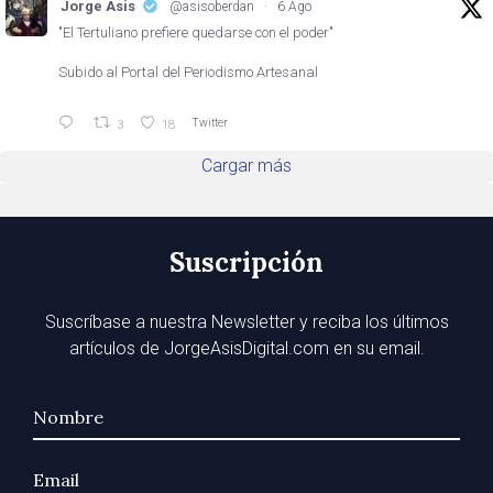
Jorge Asis
@asisoberdan
·
6 Ago
"El Tertuliano prefiere quedarse con el poder"
Subido al Portal del Periodismo Artesanal
Twitter
3
18
Cargar más
Suscripción
Suscríbase a nuestra Newsletter y reciba los últimos
artículos de JorgeAsisDigital.com en su email.