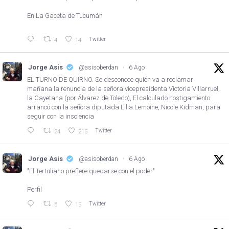
En La Gaceta de Tucumán
Twitter
4
14
Jorge Asis
@asisoberdan
·
6 Ago
EL TURNO DE QUIRNO. Se desconoce quién va a reclamar
mañana la renuncia de la señora vicepresidenta Victoria Villarruel,
la Cayetana (por Álvarez de Toledo), El calculado hostigamiento
arrancó con la señora diputada Lilia Lemoine, Nicole Kidman, para
seguir con la insolencia
Twitter
24
215
Jorge Asis
@asisoberdan
·
6 Ago
"El Tertuliano prefiere quedarse con el poder"
Perfil
Twitter
6
15