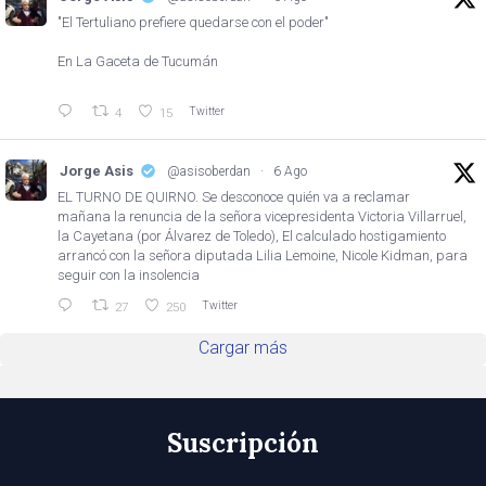
"El Tertuliano prefiere quedarse con el poder"
En La Gaceta de Tucumán
Twitter
4
15
Jorge Asis
@asisoberdan
·
6 Ago
EL TURNO DE QUIRNO. Se desconoce quién va a reclamar
mañana la renuncia de la señora vicepresidenta Victoria Villarruel,
la Cayetana (por Álvarez de Toledo), El calculado hostigamiento
arrancó con la señora diputada Lilia Lemoine, Nicole Kidman, para
seguir con la insolencia
Twitter
27
250
Cargar más
Suscripción