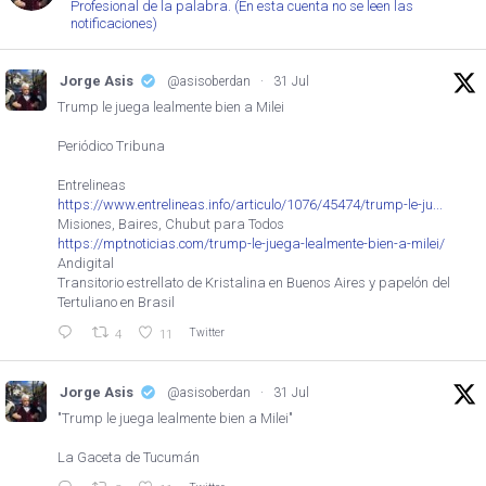
Profesional de la palabra. (En esta cuenta no se leen las
notificaciones)
Jorge Asis
@asisoberdan
·
31 Jul
Trump le juega lealmente bien a Milei
Periódico Tribuna
Entrelineas
https://www.entrelineas.info/articulo/1076/45474/trump-le-ju...
Misiones, Baires, Chubut para Todos
https://mptnoticias.com/trump-le-juega-lealmente-bien-a-milei/
Andigital
Transitorio estrellato de Kristalina en Buenos Aires y papelón del
Tertuliano en Brasil
Twitter
4
11
Jorge Asis
@asisoberdan
·
31 Jul
"Trump le juega lealmente bien a Milei"
La Gaceta de Tucumán