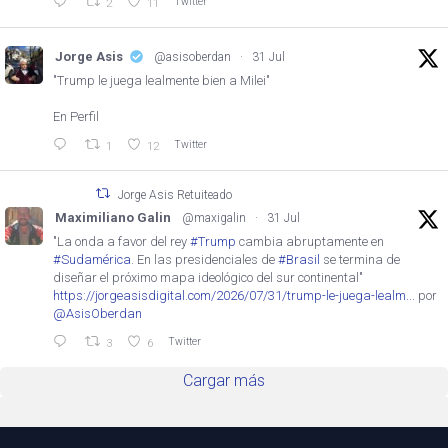
Twitter
2
11
Jorge Asis
@asisoberdan
·
31 Jul
"Trump le juega lealmente bien a Milei"
En Perfil
Twitter
1
12
Jorge Asis Retuiteado
Maximiliano Galin
@maxigalin
·
31 Jul
"La onda a favor del rey
#Trump
cambia abruptamente en
#Sudamérica
. En las presidenciales de
#Brasil
se termina de
diseñar el próximo mapa ideológico del sur continental"
https://jorgeasisdigital.com/2026/07/31/trump-le-juega-lealm...
por
@AsisOberdan
Twitter
3
6
Cargar más