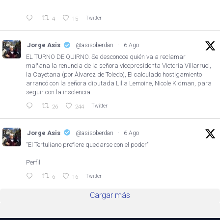
Twitter
4
15
Jorge Asis
@asisoberdan
·
6 Ago
EL TURNO DE QUIRNO. Se desconoce quién va a reclamar
mañana la renuncia de la señora vicepresidenta Victoria Villarruel,
la Cayetana (por Álvarez de Toledo), El calculado hostigamiento
arrancó con la señora diputada Lilia Lemoine, Nicole Kidman, para
seguir con la insolencia
Twitter
26
244
Jorge Asis
@asisoberdan
·
6 Ago
"El Tertuliano prefiere quedarse con el poder"
Perfil
Twitter
6
16
Cargar más