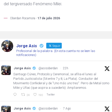
del tergiversado Fenómeno Milei.
Oberdan Rocamora -
17 de julio 2026
Jorge Asis
Seguir
Profesional de la palabra. (En esta cuenta no se leen las
notificaciones)
Jorge Asis
@asisoberdan
·
22h
Santiago Cúneo, Protocolo y Ceremonial, se afilia el lunes al
Partido Justicialista (54 entre 7 y 8, La Plata). Conductor del
Movimiento Confederal y de "Uno más uno tres". Perro de Metal como
Milei y Uñac (que aspira a sucederlo). Ampliaremos.
Twitter
24
190
Jorge Asis
@asisoberdan
·
7 Ago