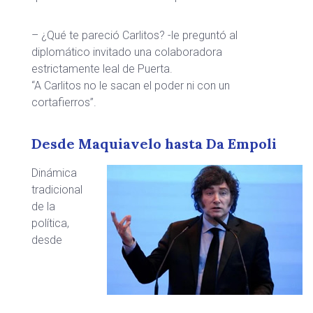
– ¿Qué te pareció Carlitos? -le preguntó al
diplomático invitado una colaboradora
estrictamente leal de Puerta.
“A Carlitos no le sacan el poder ni con un
cortafierros”.
Desde Maquiavelo hasta Da Empoli
Dinámica
tradicional
de la
política,
desde