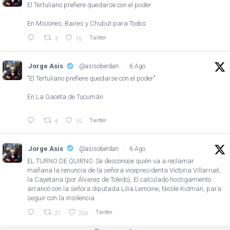
El Tertuliano prefiere quedarse con el poder
En Misiones, Baires y Chubut para Todos
Twitter
3
15
Jorge Asis
@asisoberdan
·
6 Ago
"El Tertuliano prefiere quedarse con el poder"
En La Gaceta de Tucumán
Twitter
4
15
Jorge Asis
@asisoberdan
·
6 Ago
EL TURNO DE QUIRNO. Se desconoce quién va a reclamar
mañana la renuncia de la señora vicepresidenta Victoria Villarruel,
la Cayetana (por Álvarez de Toledo), El calculado hostigamiento
arrancó con la señora diputada Lilia Lemoine, Nicole Kidman, para
seguir con la insolencia
Twitter
27
250