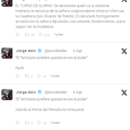
EL TURNO DE QUIRNO. Se desconoce quién va a reclamar
mañana la renuncia de la señora vicepresidenta Victoria Villarruel,
la Cayetana (por Álvarez de Toledo), El calculado hostigamiento
arrancó con la señora diputada Lilia Lemoine, Nicole Kidman, para
seguir con la insolencia
Twitter
24
215
Jorge Asis
@asisoberdan
·
6 Ago
"El Tertuliano prefiere quedarse con el poder"
Perfil
Twitter
6
15
Jorge Asis
@asisoberdan
·
6 Ago
"El Tertuliano prefiere quedarse con el poder"
Subido al Portal del Periodismo Artesanal
Twitter
3
18