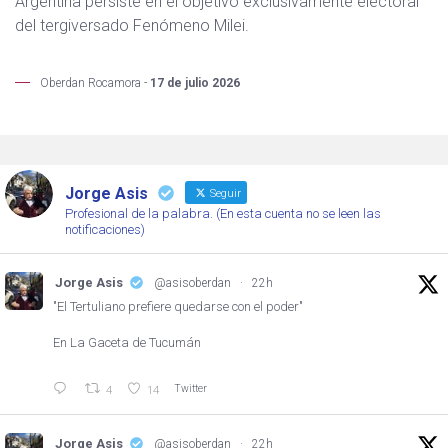
Argentina persiste en el objetivo exclusivamente electoral
del tergiversado Fenómeno Milei.
Oberdan Rocamora -
17 de julio 2026
Jorge Asis
Seguir
Profesional de la palabra. (En esta cuenta no se leen las
notificaciones)
Jorge Asis
@asisoberdan
·
22h
"El Tertuliano prefiere quedarse con el poder"
En La Gaceta de Tucumán
Twitter
4
14
Jorge Asis
@asisoberdan
·
22h