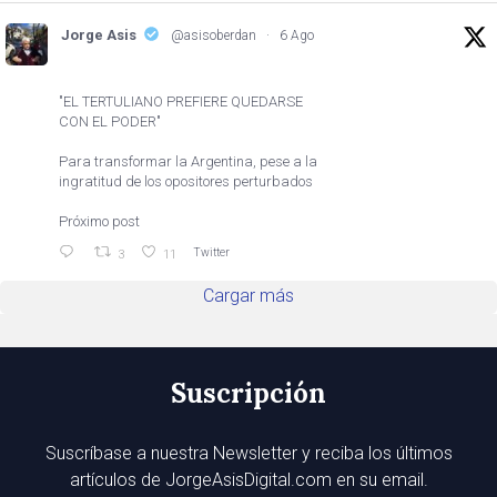
Jorge Asis
@asisoberdan
·
6 Ago
"EL TERTULIANO PREFIERE QUEDARSE
CON EL PODER"
Para transformar la Argentina, pese a la
ingratitud de los opositores perturbados
Próximo post
Twitter
3
11
Cargar más
Suscripción
Suscríbase a nuestra Newsletter y reciba los últimos
artículos de JorgeAsisDigital.com en su email.