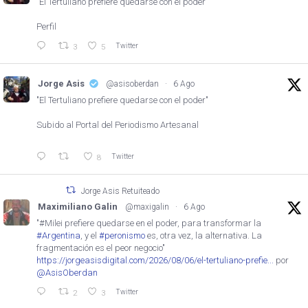
"El Tertuliano prefiere quedarse con el poder"
Perfil
Twitter
3
5
Jorge Asis
@asisoberdan
·
6 Ago
"El Tertuliano prefiere quedarse con el poder"
Subido al Portal del Periodismo Artesanal
Twitter
8
Jorge Asis Retuiteado
Maximiliano Galin
@maxigalin
·
6 Ago
"#Milei prefiere quedarse en el poder, para transformar la
#Argentina
, y el
#peronismo
es, otra vez, la alternativa. La
fragmentación es el peor negocio"
https://jorgeasisdigital.com/2026/08/06/el-tertuliano-prefie...
por
@AsisOberdan
Twitter
2
3