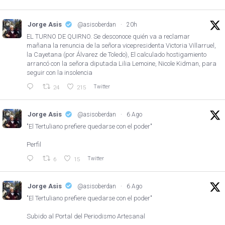
Jorge Asis
@asisoberdan
·
20h
EL TURNO DE QUIRNO. Se desconoce quién va a reclamar
mañana la renuncia de la señora vicepresidenta Victoria Villarruel,
la Cayetana (por Álvarez de Toledo), El calculado hostigamiento
arrancó con la señora diputada Lilia Lemoine, Nicole Kidman, para
seguir con la insolencia
Twitter
24
215
Jorge Asis
@asisoberdan
·
6 Ago
"El Tertuliano prefiere quedarse con el poder"
Perfil
Twitter
6
15
Jorge Asis
@asisoberdan
·
6 Ago
"El Tertuliano prefiere quedarse con el poder"
Subido al Portal del Periodismo Artesanal