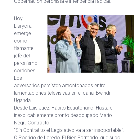
Gobernación peronista e intendencia radical.
Hoy
Llaryora
emerge
como
flamante
jefe del
peronismo
cordobés.
Los
adversarios persisten amontonados entre
lamentaciones televisivas en el canal Bwindi
Uganda.
Desde Luis Juez, Hábito Ecuatoriano. Hasta el
inexplicablemente pronto desocupado Mario
Negri, Contratito.
“Sin Contratito el Legislativo va a ser insoportable”.
O Rodrigo de Loredo, El Bien Formado, que supo