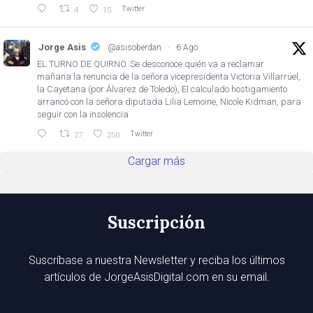
Twitter
4
15
Jorge Asis
@asisoberdan
·
6 Ago
EL TURNO DE QUIRNO. Se desconoce quién va a reclamar
mañana la renuncia de la señora vicepresidenta Victoria Villarruel,
la Cayetana (por Álvarez de Toledo), El calculado hostigamiento
arrancó con la señora diputada Lilia Lemoine, Nicole Kidman, para
seguir con la insolencia
Twitter
27
250
Cargar más
Suscripción
Suscríbase a nuestra Newsletter y reciba los últimos
artículos de JorgeAsisDigital.com en su email.