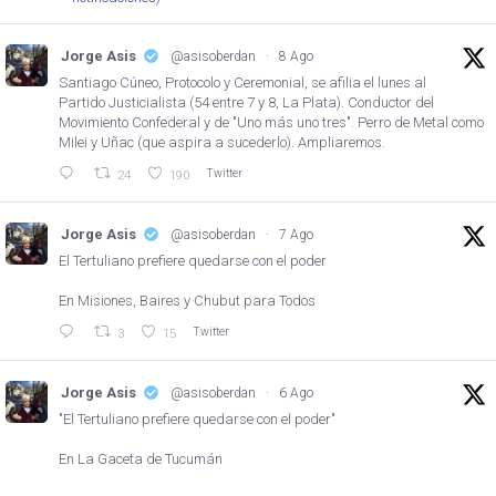
Jorge Asis
@asisoberdan
·
8 Ago
Santiago Cúneo, Protocolo y Ceremonial, se afilia el lunes al
Partido Justicialista (54 entre 7 y 8, La Plata). Conductor del
Movimiento Confederal y de "Uno más uno tres". Perro de Metal como
Milei y Uñac (que aspira a sucederlo). Ampliaremos.
Twitter
24
190
Jorge Asis
@asisoberdan
·
7 Ago
El Tertuliano prefiere quedarse con el poder
En Misiones, Baires y Chubut para Todos
Twitter
3
15
Jorge Asis
@asisoberdan
·
6 Ago
"El Tertuliano prefiere quedarse con el poder"
En La Gaceta de Tucumán