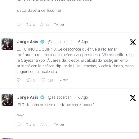
En La Gaceta de Tucumán
Twitter
4
14
Jorge Asis
@asisoberdan
·
6 Ago
EL TURNO DE QUIRNO. Se desconoce quién va a reclamar
mañana la renuncia de la señora vicepresidenta Victoria Villarruel,
la Cayetana (por Álvarez de Toledo), El calculado hostigamiento
arrancó con la señora diputada Lilia Lemoine, Nicole Kidman, para
seguir con la insolencia
Twitter
24
215
Jorge Asis
@asisoberdan
·
6 Ago
"El Tertuliano prefiere quedarse con el poder"
Perfil
Twitter
6
15