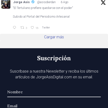
Jorge Asis
@asisoberdan
·
6 Ago
"El Tertuliano prefiere quedarse con el poder"
Subido al Portal del Periodismo Artesanal
Twitter
3
18
Cargar más
Suscripción
Suscríbase a nuestra Newsletter y reciba los últimos
artículos de JorgeAsisDigital.com en su email.