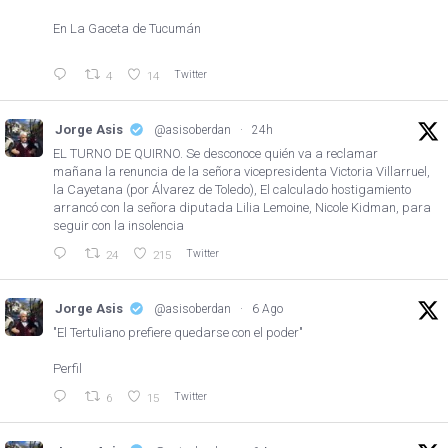
En La Gaceta de Tucumán
Twitter
4
14
Jorge Asis
@asisoberdan
·
24h
EL TURNO DE QUIRNO. Se desconoce quién va a reclamar
mañana la renuncia de la señora vicepresidenta Victoria Villarruel,
la Cayetana (por Álvarez de Toledo), El calculado hostigamiento
arrancó con la señora diputada Lilia Lemoine, Nicole Kidman, para
seguir con la insolencia
Twitter
24
215
Jorge Asis
@asisoberdan
·
6 Ago
"El Tertuliano prefiere quedarse con el poder"
Perfil
Twitter
6
15