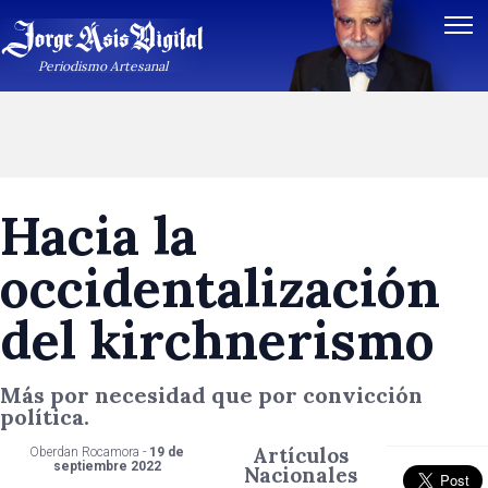
Periodismo Artesanal
Hacia la
occidentalización
del kirchnerismo
Más por necesidad que por convicción
política.
Artículos
Oberdan Rocamora -
19 de
septiembre 2022
Nacionales