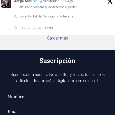
Jorge Asis
@asisoberdan
·
6 Ago
"El Tertuliano prefiere quedarse con el poder"
Subido al Portal del Periodismo Artesanal
Twitter
3
18
Cargar más
Suscripción
Suscríbase a nuestra Newsletter y reciba los últimos
artículos de JorgeAsisDigital.com en su email.