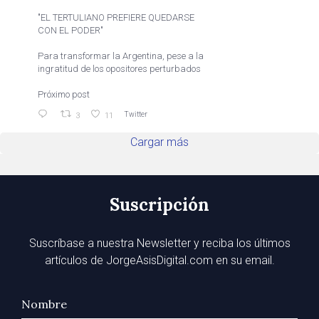
"EL TERTULIANO PREFIERE QUEDARSE
CON EL PODER"
Para transformar la Argentina, pese a la
ingratitud de los opositores perturbados
Próximo post
Twitter
3
11
Cargar más
Suscripción
Suscríbase a nuestra Newsletter y reciba los últimos
artículos de JorgeAsisDigital.com en su email.