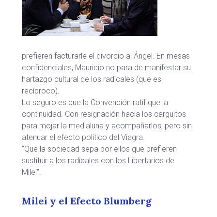
prefieren facturarle el divorcio al Ángel. En mesas
confidenciales, Mauricio no para de manifestar su
hartazgo cultural de los radicales (que es
recíproco).
Lo seguro es que la Convención ratifique la
continuidad. Con resignación hacia los carguitos
para mojar la medialuna y acompañarlos, pero sin
atenuar el efecto político del Viagra.
“Que la sociedad sepa por ellos que prefieren
sustituir a los radicales con los Libertarios de
Milei”.
Milei y el Efecto Blumberg