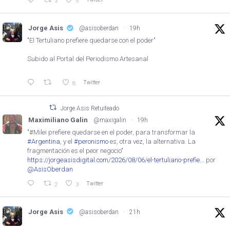
3
5
Jorge Asis
@asisoberdan
·
19h
"El Tertuliano prefiere quedarse con el poder"
Subido al Portal del Periodismo Artesanal
Twitter
8
Jorge Asis Retuiteado
Maximiliano Galin
@maxigalin
·
19h
"#Milei prefiere quedarse en el poder, para transformar la
#Argentina
, y el
#peronismo
es, otra vez, la alternativa. La
fragmentación es el peor negocio"
https://jorgeasisdigital.com/2026/08/06/el-tertuliano-prefie...
por
@AsisOberdan
Twitter
2
3
Jorge Asis
@asisoberdan
·
21h