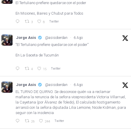
El Tertuliano prefiere quedarse con el poder
En Misiones, Baires y Chubut para Todos
Twitter
3
8
Jorge Asis
@asisoberdan
·
6 Ago
"El Tertuliano prefiere quedarse con el poder"
En La Gaceta de Tucumán
Twitter
4
15
Jorge Asis
@asisoberdan
·
6 Ago
EL TURNO DE QUIRNO. Se desconoce quién va a reclamar
mañana la renuncia de la señora vicepresidenta Victoria Villarruel,
la Cayetana (por Álvarez de Toledo), El calculado hostigamiento
arrancó con la señora diputada Lilia Lemoine, Nicole Kidman, para
seguir con la insolencia
Twitter
26
244