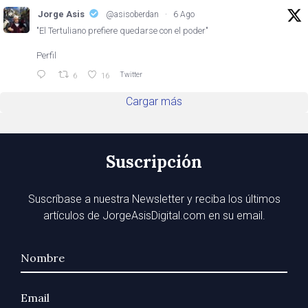
Jorge Asis
@asisoberdan
·
6 Ago
"El Tertuliano prefiere quedarse con el poder"
Perfil
Twitter
6
16
Cargar más
Suscripción
Suscríbase a nuestra Newsletter y reciba los últimos
artículos de JorgeAsisDigital.com en su email.