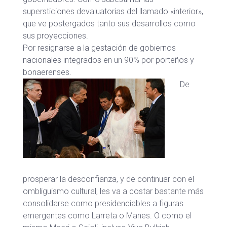
supersticiones devaluatorias del llamado «interior»,
que ve postergados tanto sus desarrollos como
sus proyecciones.
Por resignarse a la gestación de gobiernos
nacionales integrados en un 90% por porteños y
bonaerenses.
De
prosperar la desconfianza, y de continuar con el
ombliguismo cultural, les va a costar bastante más
consolidarse como presidenciables a figuras
emergentes como Larreta o Manes. O como el