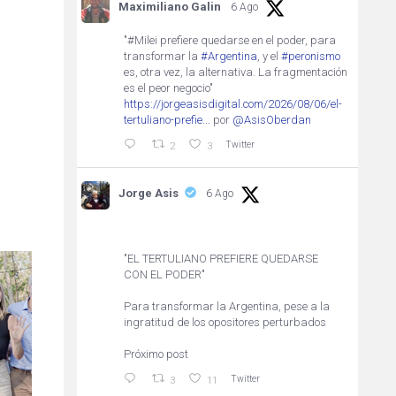
Maximiliano Galin
6 Ago
"#Milei prefiere quedarse en el poder, para
transformar la
#Argentina
, y el
#peronismo
es, otra vez, la alternativa. La fragmentación
es el peor negocio"
https://jorgeasisdigital.com/2026/08/06/el-
tertuliano-prefie...
por
@AsisOberdan
Twitter
2
3
Jorge Asis
6 Ago
"EL TERTULIANO PREFIERE QUEDARSE
CON EL PODER"
Para transformar la Argentina, pese a la
ingratitud de los opositores perturbados
Próximo post
Twitter
3
11