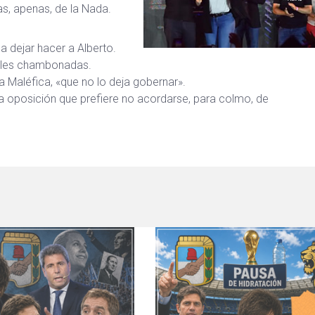
as, apenas, de la Nada.
 a dejar hacer a Alberto.
uales chambonadas.
 La Maléfica, «que no lo deja gobernar».
la oposición que prefiere no acordarse, para colmo, de