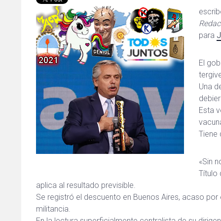
escri
Redact
para
J
El gob
tergive
Una d
debier
Esta v
vacun
Tiene
«Sin n
Título
aplica al resultado previsible.
Se registró el descuento en Buenos Aires, acaso po
militancia.
En la lectura superficialmente centralista de su dirige