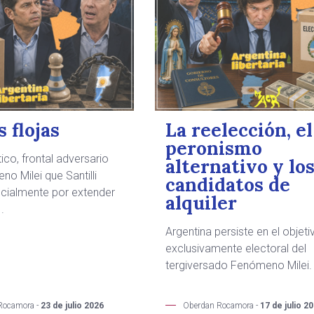
 flojas
La reelección, el
peronismo
tico, frontal adversario
alternativo y lo
o Milei que Santilli
candidatos de
ficialmente por extender
alquiler
.
Argentina persiste en el objeti
exclusivamente electoral del
tergiversado Fenómeno Milei.
Rocamora -
23 de julio 2026
Oberdan Rocamora -
17 de julio 2