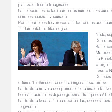
plantea el Triunfo Imaginario.
Las elecciones no las marcan los números. Es cuestió
si no los hubieran vacunado.
Por su parte, los fervorosos antidoctoristas acentúa
fundamental. Tortitas negras.
Nada, siq
Decretos 
Banelco»
Metodolo
La Banel
otorgar, 
Tesoro N
Después 
el lunes 15. Sin que transcurra ninguna hecatombe.
La Doctora no va a componer siquiera una carta. No 
Lo más racional es dejarlo gobernar tranquilo a Alber
La Doctora le da la última oportunidad, como si fuera 
tergiversar.