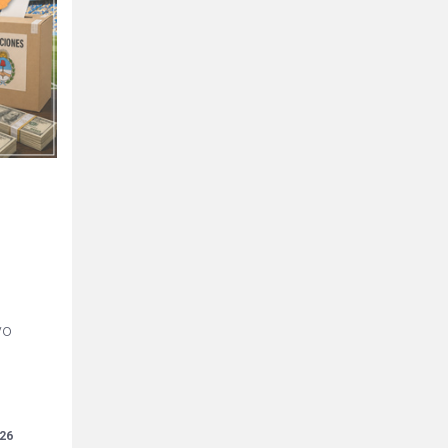
s
vo
026