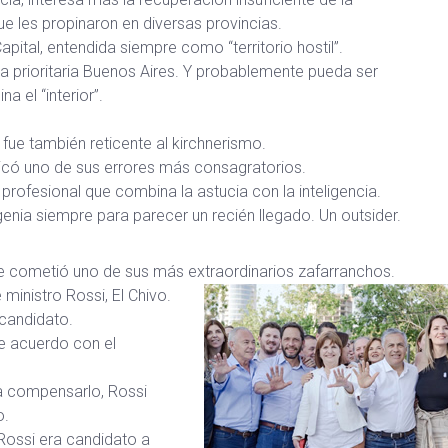
ue les propinaron en diversas provincias.
pital, entendida siempre como “territorio hostil”.
a prioritaria Buenos Aires. Y probablemente pueda ser
 el “interior”.
fue también reticente al kirchnerismo.
edicó uno de sus errores más consagratorios.
profesional que combina la astucia con la inteligencia.
ngenia siempre para parecer un recién llegado. Un outsider.
nte cometió uno de sus más extraordinarios zafarranchos.
inistro Rossi, El Chivo.
 candidato.
de acuerdo con el
ra compensarlo, Rossi
o.
Rossi era candidato a