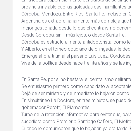
provincia inviable que las goleadas casi humillantes q
Córdoba, Mendoza, Entre Ríos, Santa Fe. Incluso en Ca
Argentina es extraordinariamente más compleja que l
mejor gestionada desde lo que el centralismo denomina
Desde Córdoba, sin ir más lejos, o desde Santa Fe.
Córdoba es estructuralmente antidoctorista, como le 
Y Alberto, en el torneo cotidiano de chingadas, le d
Emerge ahora triunfal el paisano Luis Juez. Cordobés 
Vive de la política desde hace treinta años y se las i
En Santa Fe, por si no bastara, el centralismo delira
Se entusiasmó primero como candidato al aceptable m
Dejó de ser ministro y de inmediato lo bajaron como
En simultáneo La Doctora, en tres minutos, se puso 
gobernador Perotti, El Piamontés.
Turno de la retención informativa para evitar que, pa
sucediera como Premier a Santiago Cafiero, El Nietit
Cuando le comunicaron que lo bajaban ya era tarde. 