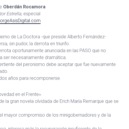
be
Oberdán Rocamora
or Estrella
, especial
orgeAsisDigital.com
ierno de La Doctora -que preside Alberto Fernández-
rsa, sin pudor, la derrota en triunfo.
errota oportunamente anunciada en las PASO que no
a ser necesariamente dramática.
ertiente del peronismo debe aceptar que fue nuevamente
ado.
 dos años para recomponerse.
ovedad en el Frente».
 de la gran novela olvidada de Erich María Remarque que se
r el mayor compromiso de los minigobernadores y de la
ncia, interesa más la recuperación insuficiente de la