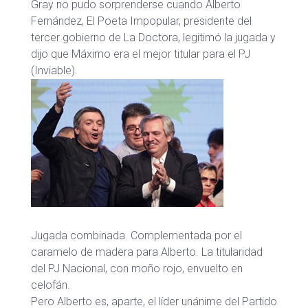
Gray no pudo sorprenderse cuando Alberto
Fernández, El Poeta Impopular, presidente del
tercer gobierno de La Doctora, legitimó la jugada y
dijo que Máximo era el mejor titular para el PJ
(Inviable).
Jugada combinada. Complementada por el
caramelo de madera para Alberto. La titularidad
del PJ Nacional, con moño rojo, envuelto en
celofán.
Pero Alberto es, aparte, el líder unánime del Partido