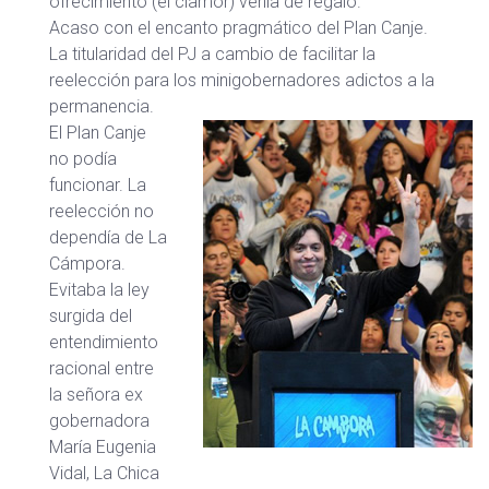
ofrecimiento (el clamor) venía de regalo.
Acaso con el encanto pragmático del Plan Canje.
La titularidad del PJ a cambio de facilitar la
reelección para los minigobernadores adictos a la
permanencia.
El Plan Canje
no podía
funcionar. La
reelección no
dependía de La
Cámpora.
Evitaba la ley
surgida del
entendimiento
racional entre
la señora ex
gobernadora
María Eugenia
Vidal, La Chica