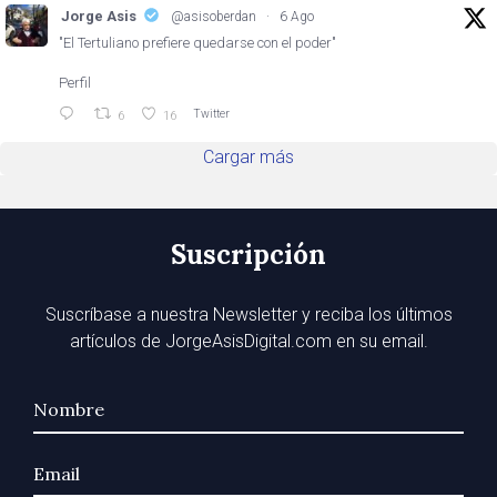
Jorge Asis
@asisoberdan
·
6 Ago
"El Tertuliano prefiere quedarse con el poder"
Perfil
Twitter
6
16
Cargar más
Suscripción
Suscríbase a nuestra Newsletter y reciba los últimos
artículos de JorgeAsisDigital.com en su email.