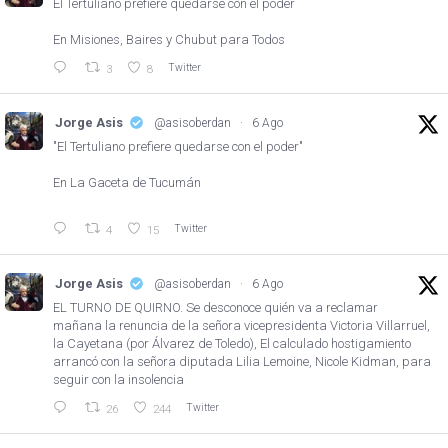
El Tertuliano prefiere quedarse con el poder
En Misiones, Baires y Chubut para Todos
Twitter
3
8
Jorge Asis
@asisoberdan
·
6 Ago
"El Tertuliano prefiere quedarse con el poder"
En La Gaceta de Tucumán
Twitter
4
15
Jorge Asis
@asisoberdan
·
6 Ago
EL TURNO DE QUIRNO. Se desconoce quién va a reclamar
mañana la renuncia de la señora vicepresidenta Victoria Villarruel,
la Cayetana (por Álvarez de Toledo), El calculado hostigamiento
arrancó con la señora diputada Lilia Lemoine, Nicole Kidman, para
seguir con la insolencia
Twitter
26
244