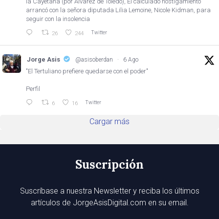
la Cayetana (por Álvarez de Toledo), El calculado hostigamiento
arrancó con la señora diputada Lilia Lemoine, Nicole Kidman, para
seguir con la insolencia
Twitter
26
244
Jorge Asis
@asisoberdan
·
6 Ago
"El Tertuliano prefiere quedarse con el poder"
Perfil
Twitter
6
16
Cargar más
Suscripción
Suscríbase a nuestra Newsletter y reciba los últimos
artículos de JorgeAsisDigital.com en su email.