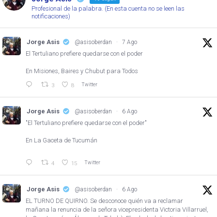
Profesional de la palabra. (En esta cuenta no se leen las
notificaciones)
Jorge Asis
@asisoberdan
·
7 Ago
El Tertuliano prefiere quedarse con el poder
En Misiones, Baires y Chubut para Todos
Twitter
3
8
Jorge Asis
@asisoberdan
·
6 Ago
"El Tertuliano prefiere quedarse con el poder"
En La Gaceta de Tucumán
Twitter
4
15
Jorge Asis
@asisoberdan
·
6 Ago
EL TURNO DE QUIRNO. Se desconoce quién va a reclamar
mañana la renuncia de la señora vicepresidenta Victoria Villarruel,