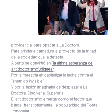
providencial para opacar a La Doctora.
Para brindarle carnadura al proyecto de la mitad
de la sociedad que la detesta.
Alberto se convirtió en
“la última esperanza del
antidoctorismo”,cliquear
.
Por la maestría en capitalizar la lucha contra el
“enemigo invisible”.
Y por la ilusión imaginaria de desplazar a La
Doctora. Disolverla. Superarla.
El antidoctorismo emerge como el factor que
blinda -transitoriamente- la popularidad del Poeta
Impopular.