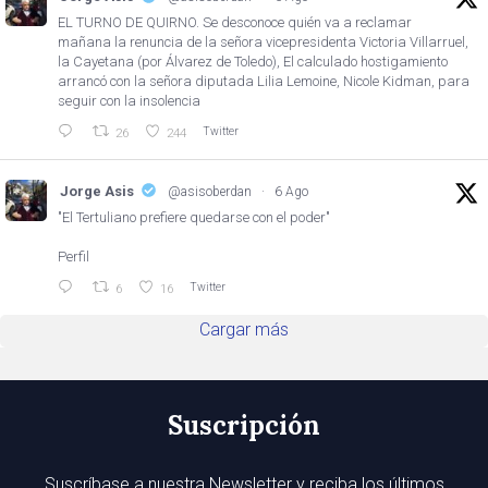
EL TURNO DE QUIRNO. Se desconoce quién va a reclamar
mañana la renuncia de la señora vicepresidenta Victoria Villarruel,
la Cayetana (por Álvarez de Toledo), El calculado hostigamiento
arrancó con la señora diputada Lilia Lemoine, Nicole Kidman, para
seguir con la insolencia
Twitter
26
244
Jorge Asis
@asisoberdan
·
6 Ago
"El Tertuliano prefiere quedarse con el poder"
Perfil
Twitter
6
16
Cargar más
Suscripción
Suscríbase a nuestra Newsletter y reciba los últimos