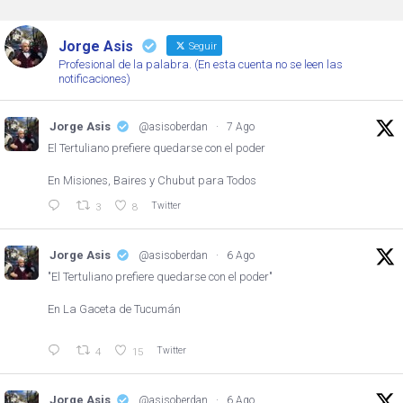
Jorge Asis
Seguir
Profesional de la palabra. (En esta cuenta no se leen las
notificaciones)
Jorge Asis
@asisoberdan
·
7 Ago
El Tertuliano prefiere quedarse con el poder
En Misiones, Baires y Chubut para Todos
Twitter
3
8
Jorge Asis
@asisoberdan
·
6 Ago
"El Tertuliano prefiere quedarse con el poder"
En La Gaceta de Tucumán
Twitter
4
15
Jorge Asis
@asisoberdan
·
6 Ago