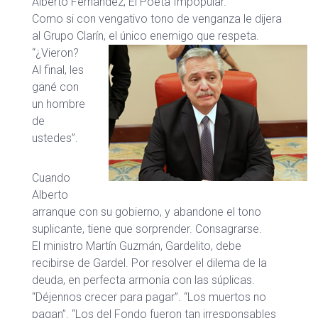
Alberto Fernández, El Poeta Impopular.
Como si con vengativo tono de venganza le dijera
al Grupo Clarín, el único enemigo que respeta.
“¿Vieron?
Al final, les
gané con
un hombre
de
ustedes”.
Cuando
Alberto
arranque con su gobierno, y abandone el tono
suplicante, tiene que sorprender. Consagrarse.
El ministro Martín Guzmán, Gardelito, debe
recibirse de Gardel. Por resolver el dilema de la
deuda, en perfecta armonía con las súplicas.
“Déjennos crecer para pagar”. “Los muertos no
pagan”. “Los del Fondo fueron tan irresponsables