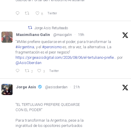
Twitter
8
Jorge Asis Retuiteado
Maximiliano Galin
@maxigalin
·
19h
"#Milei prefiere quedarse en el poder, para transformar la
#Argentina
, y el
#peronismo
es, otra vez, la alternativa. La
fragmentación es el peor negocio"
https://jorgeasisdigital.com/2026/08/06/el-tertuliano-prefie...
por
@AsisOberdan
Twitter
2
3
Jorge Asis
@asisoberdan
·
21h
"EL TERTULIANO PREFIERE QUEDARSE
CON EL PODER"
Para transformar la Argentina, pese a la
ingratitud de los opositores perturbados