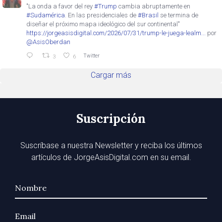
"La onda a favor del rey
#Trump
cambia abruptamente en
#Sudamérica
. En las presidenciales de
#Brasil
se termina de
diseñar el próximo mapa ideológico del sur continental"
https://jorgeasisdigital.com/2026/07/31/trump-le-juega-lealm...
por
@AsisOberdan
Twitter
3
6
Cargar más
Suscripción
Suscríbase a nuestra Newsletter y reciba los últimos
artículos de JorgeAsisDigital.com en su email.