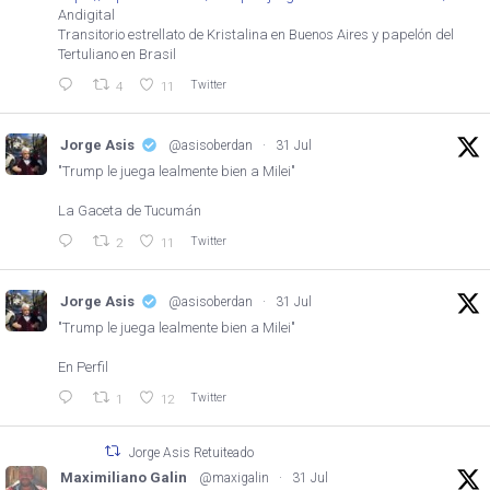
Andigital
Transitorio estrellato de Kristalina en Buenos Aires y papelón del
Tertuliano en Brasil
Twitter
4
11
Jorge Asis
@asisoberdan
·
31 Jul
"Trump le juega lealmente bien a Milei"
La Gaceta de Tucumán
Twitter
2
11
Jorge Asis
@asisoberdan
·
31 Jul
"Trump le juega lealmente bien a Milei"
En Perfil
Twitter
1
12
Jorge Asis Retuiteado
Maximiliano Galin
@maxigalin
·
31 Jul