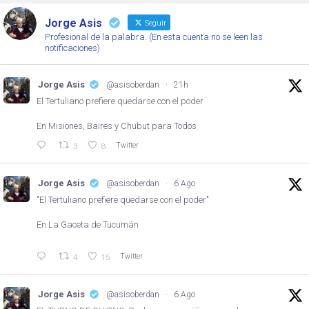
Jorge Asis
Seguir
Profesional de la palabra. (En esta cuenta no se leen las
notificaciones)
Jorge Asis
@asisoberdan
·
21h
El Tertuliano prefiere quedarse con el poder
En Misiones, Baires y Chubut para Todos
Twitter
3
8
Jorge Asis
@asisoberdan
·
6 Ago
"El Tertuliano prefiere quedarse con el poder"
En La Gaceta de Tucumán
Twitter
4
15
Jorge Asis
@asisoberdan
·
6 Ago