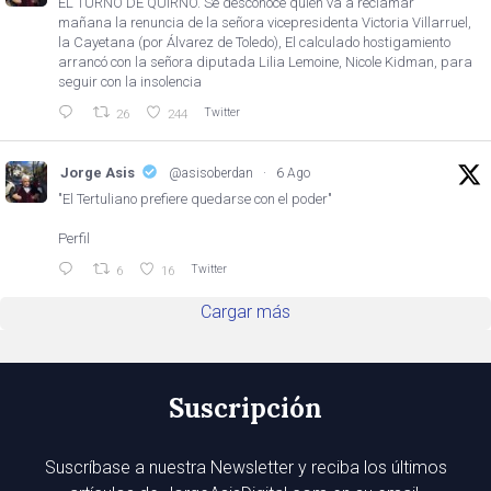
EL TURNO DE QUIRNO. Se desconoce quién va a reclamar
mañana la renuncia de la señora vicepresidenta Victoria Villarruel,
la Cayetana (por Álvarez de Toledo), El calculado hostigamiento
arrancó con la señora diputada Lilia Lemoine, Nicole Kidman, para
seguir con la insolencia
Twitter
26
244
Jorge Asis
@asisoberdan
·
6 Ago
"El Tertuliano prefiere quedarse con el poder"
Perfil
Twitter
6
16
Cargar más
Suscripción
Suscríbase a nuestra Newsletter y reciba los últimos