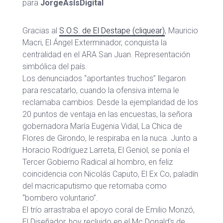
para
JorgeAsísDigital
Gracias al
S.O.S. de El Destape (cliquear)
, Mauricio
Macri, El Ángel Exterminador, conquista la
centralidad en el ARA San Juan. Representación
simbólica del país.
Los denunciados “aportantes truchos” llegaron
para rescatarlo, cuando la ofensiva interna le
reclamaba cambios. Desde la ejemplaridad de los
20 puntos de ventaja en las encuestas, la señora
gobernadora María Eugenia Vidal, La Chica de
Flores de Girondo, le respiraba en la nuca. Junto a
Horacio Rodríguez Larreta, El Geniol, se ponía el
Tercer Gobierno Radical al hombro, en feliz
coincidencia con Nicolás Caputo, El Ex Co, paladín
del macricaputismo que retornaba como
“bombero voluntario”.
El trío arrastraba el apoyo coral de Emilio Monzó,
El Diseñador, hoy recluido en el Mc Donald’s de