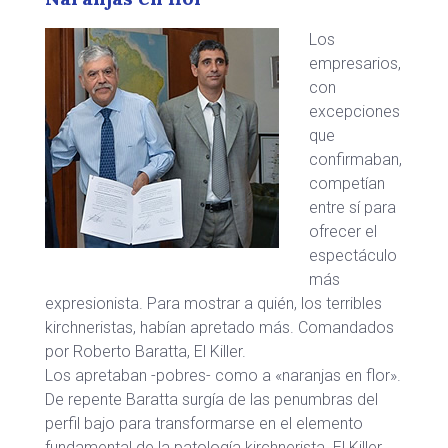
Los
empresarios,
con
excepciones
que
confirmaban,
competían
entre sí para
ofrecer el
espectáculo
más
expresionista. Para mostrar a quién, los terribles
kirchneristas, habían apretado más. Comandados
por Roberto Baratta, El Killer.
Los apretaban -pobres- como a «naranjas en flor».
De repente Baratta surgía de las penumbras del
perfil bajo para transformarse en el elemento
fundamental de la patología kirchnerista. El Killer