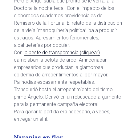
Pero el Ángel sabía que pronto se le venía, a la
Doctora, la noche fecal. Con el impacto de los
elaborados cuadernos providenciales del
Remisero de la Fortuna. El relato de la distribución
de la vieja “marroquinería política” iba a producir
estragos. Apresamientos fenomenales,
alcahueterías por doquier.
Con
la peste de transparencia (cliquear)
cambiaban la pelota de arco. Arrinconaban
empresarios que producían la glamorosa
epidemia de arrepentimientos al por mayor.
Palinodias escasamente respetables.
Transcurrió hasta el arrepentimiento del tierno
primo Ángelo. Derivó en un rebuscado argumento
para la permanente campaña electoral.
Para ganar la partida era necesario, a veces,
entregar un alfil.
Naranjas en flor