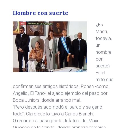
Hombre con suerte
¿Es
Macri,
todavía,
un
hombre
con
suerte?
Es el
mito que
confirman sus amigos históricos. Ponen -como
Angelici, El Tano- el ajado ejemplo del paso por
Boca Juniors, donde arrancó mal.
“Pero después acomodó el barco y se ganó
todo”. Claro que lo tuvo a Carlos Bianchi.
O recurren al paso por la Jefatura del Maxi
Quiosco de la Capital, donde empezó también