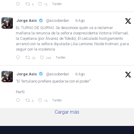
Twitter
4
15
Jorge Asis
@asisoberdan
·
6 Ago
EL TURNO DE QUIRNO. Se desconoce quién va a reclamar
mañana la renuncia de la señora vicepresidenta Victoria Villarruel,
la Cayetana (por Álvarez de Toledo), El calculado hostigamiento
arrancó con la señora diputada Lilia Lemoine, Nicole Kidman, para
seguir con la insolencia
Twitter
26
244
Jorge Asis
@asisoberdan
·
6 Ago
"El Tertuliano prefiere quedarse con el poder"
Perfil
Twitter
6
16
Cargar más