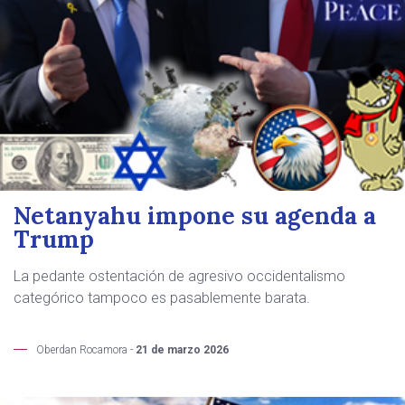
Netanyahu impone su agenda a
Trump
La pedante ostentación de agresivo occidentalismo
categórico tampoco es pasablemente barata.
Oberdan Rocamora -
21 de marzo 2026