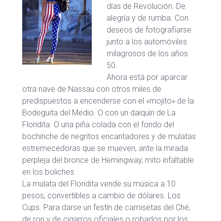
días de Revolución. De
alegría y de rumba. Con
deseos de fotografiarse
junto a los automóviles
milagrosos de los años
50.
Ahora está por aparcar
otra nave de Nassau con otros miles de
predispuestos a encenderse con el «mojito» de la
Bodeguita del Medio. O con un daiquiri de La
Floridita. O una piña colada con el fondo del
bochinche de negritos encantadores y de mulatas
estremecedoras que se mueven, ante la mirada
perpleja del bronce de Hemingway, mito infaltable
en los boliches.
La mulata del Floridita vende su música a 10
pesos, convertibles a cambio de dólares. Los
Cups. Para darse un festín de camisetas del Ché,
de ron y de cigarros oficiales o robados por los