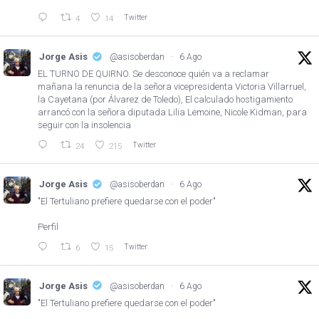
Twitter
4
14
Jorge Asis
@asisoberdan
·
6 Ago
EL TURNO DE QUIRNO. Se desconoce quién va a reclamar
mañana la renuncia de la señora vicepresidenta Victoria Villarruel,
la Cayetana (por Álvarez de Toledo), El calculado hostigamiento
arrancó con la señora diputada Lilia Lemoine, Nicole Kidman, para
seguir con la insolencia
Twitter
24
215
Jorge Asis
@asisoberdan
·
6 Ago
"El Tertuliano prefiere quedarse con el poder"
Perfil
Twitter
6
15
Jorge Asis
@asisoberdan
·
6 Ago
"El Tertuliano prefiere quedarse con el poder"