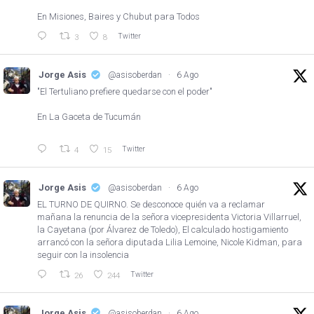
En Misiones, Baires y Chubut para Todos
Twitter
3
8
Jorge Asis
@asisoberdan
·
6 Ago
"El Tertuliano prefiere quedarse con el poder"
En La Gaceta de Tucumán
Twitter
4
15
Jorge Asis
@asisoberdan
·
6 Ago
EL TURNO DE QUIRNO. Se desconoce quién va a reclamar
mañana la renuncia de la señora vicepresidenta Victoria Villarruel,
la Cayetana (por Álvarez de Toledo), El calculado hostigamiento
arrancó con la señora diputada Lilia Lemoine, Nicole Kidman, para
seguir con la insolencia
Twitter
26
244
Jorge Asis
@asisoberdan
·
6 Ago