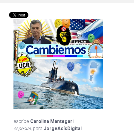
escribe
Carolina Mantegari
especial
, para
JorgeAsísDigital