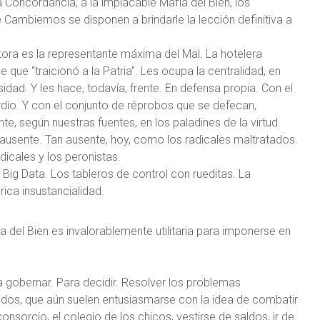
 Concordancia, a la implacable Mafia del Bien, los
 Cambiemos se disponen a brindarle la lección definitiva a
ora es la representante máxima del Mal. La hotelera
e que “traicionó a la Patria”. Les ocupa la centralidad, en
idad. Y les hace, todavía, frente. En defensa propia. Con el
rdío. Y con el conjunto de réprobos que se defecan,
e, según nuestras fuentes, en los paladines de la virtud.
ausente. Tan ausente, hoy, como los radicales maltratados.
dicales y los peronistas.
 Big Data. Los tableros de control con rueditas. La
rica insustancialidad.
 del Bien es invalorablemente utilitaria para imponerse en
a gobernar. Para decidir. Resolver los problemas
idos, que aún suelen entusiasmarse con la idea de combatir
nsorcio, el colegio de los chicos, vestirse de saldos, ir de