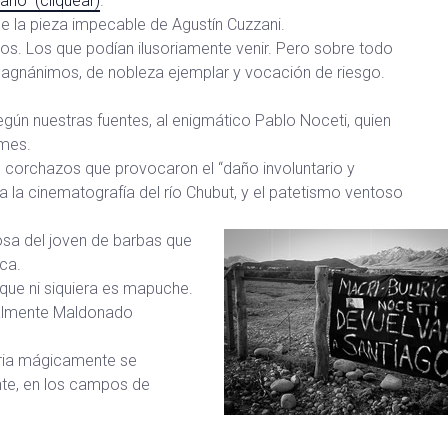
rio” (cliquear)
.
 la pieza impecable de Agustín Cuzzani.
os. Los que podían ilusoriamente venir. Pero sobre todo
magnánimos, de nobleza ejemplar y vocación de riesgo.
 según nuestras fuentes, al enigmático Pablo Noceti, quien
rmes.
corchazos que provocaron el “daño involuntario y
 la cinematografía del río Chubut, y el patetismo ventoso
riosa del joven de barbas que
ca.
 que ni siquiera es mapuche.
uralmente Maldonado
oria mágicamente se
te, en los campos de