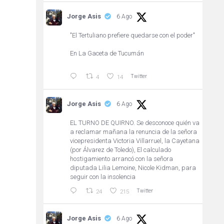
Jorge Asis
6 Ago
"El Tertuliano prefiere quedarse con el poder"
En La Gaceta de Tucumán
Twitter
4
14
Jorge Asis
6 Ago
EL TURNO DE QUIRNO. Se desconoce quién va
a reclamar mañana la renuncia de la señora
vicepresidenta Victoria Villarruel, la Cayetana
(por Álvarez de Toledo), El calculado
hostigamiento arrancó con la señora
diputada Lilia Lemoine, Nicole Kidman, para
seguir con la insolencia
Twitter
24
215
Jorge Asis
6 Ago