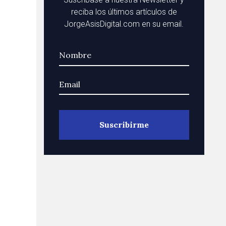
reciba los últimos artículos de
JorgeAsisDigital.com en su email.