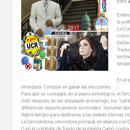
para
J
Entend
la pol
La Con
como l
Destin
Traduc
kirchn
simila
En el 
inmediata. Consiste en ganar las elecciones.
Para que se consagre, en el plano estratégico, el Ter
Sólo después de ser aniquilado el enemigo, los “camb
diferencias deportivamente sectoriales. Secuelas tí
Habrá tiempo para dedicarse a las peleas internas clá
La Demoledora, vencedora principal, en alianza con El 
O en el combate de fondo de la misma Carrió contra e