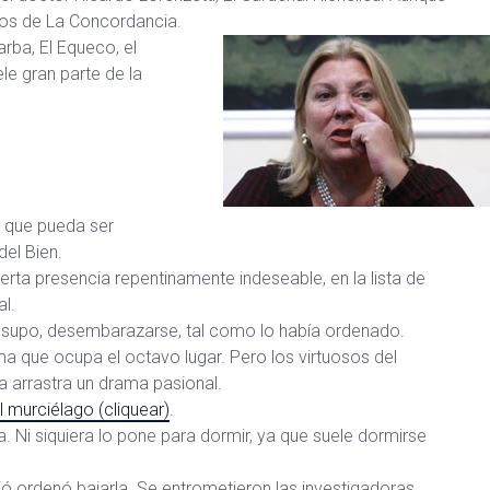
nicos de La Concordancia.
rba, El Equeco, el
e gran parte de la
a que pueda ser
del Bien.
erta presencia repentinamente indeseable, en la lista de
l.
no supo, desembarazarse, tal como lo había ordenado.
ma que ocupa el octavo lugar. Pero los virtuosos del
 arrastra un drama pasional.
l murciélago (cliquear)
.
 Ni siquiera lo pone para dormir, ya que suele dormirse
rió ordenó bajarla. Se entrometieron las investigadoras