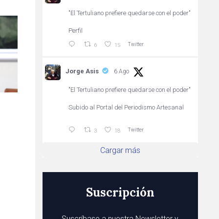
"El Tertuliano prefiere quedarse con el poder"
Perfil
Twitter
6
15
Jorge Asis
6 Ago
"El Tertuliano prefiere quedarse con el poder"
Subido al Portal del Periodismo Artesanal
Twitter
3
18
Cargar más
Suscripción
Suscríbase a nuestra Newsletter y