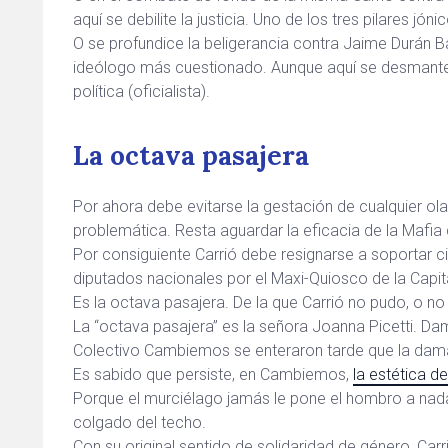
aquí se debilite la justicia. Uno de los tres pilares jó
O se profundice la beligerancia contra Jaime Durán Ba
ideólogo más cuestionado. Aunque aquí se desmantel
política (oficialista).
La octava pasajera
Por ahora debe evitarse la gestación de cualquier ol
problemática. Resta aguardar la eficacia de la Mafia 
Por consiguiente Carrió debe resignarse a soportar ci
diputados nacionales por el Maxi-Quiosco de la Capita
Es la octava pasajera. De la que Carrió no pudo, o 
La “octava pasajera” es la señora Joanna Picetti. Da
Colectivo Cambiemos se enteraron tarde que la dama
Es sabido que persiste, en Cambiemos,
la estética de
Porque el murciélago jamás le pone el hombro a nada.
colgado del techo.
Con su original sentido de solidaridad de género, Car