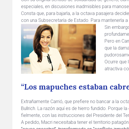
especiales, en discusiones inadmisibles para manosea
Consta que, para bajarla, a la octava pasajera decid
con una Subsecretaría de Estado. Para mantenerla a 
Sin embargo
profundamen
Pero en Cam
que la dama
pudorosamen
Ocurre que l
atractiva co
“Los mapuches estaban cabr
Extrañamente Carrió, que prefiere no bancar a la oct
Bullrich. La razón aquí es de hierro fundido. Porque 
fielmente, con las instrucciones del Presidente del T
A pedido, Macri necesitaba tener el territorio patag