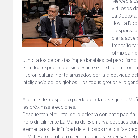
Merced a La
virtuosos de
La Doctora.
Hoy La Doct
irresponsabl
plena advers
frepasito ta
olímpicament
Junto a los peronistas imperdonables del peronismo 
Son dos especies del siglo veinte en extinción. Los ra
Fueron culturalmente arrasados por la efectividad del
inteligencia de los globos. Los focus groups y la gené
Al cierre del despacho puede constatarse que la Mafia
las próximas elecciones.
Descuentan el triunfo, se lo celebra con anticipación.
Pero difícilmente La Mafia del Bien sirva después par
elementales de infinidad de virtuosos menos favorec
el Mal. Pero también quieren pagar las expensas del co