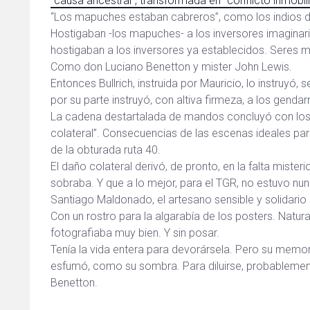
“causa ancestral”, transformada en “conflicto inmobilia
“Los mapuches estaban cabreros”, como los indios de
Hostigaban -los mapuches- a los inversores imaginari
hostigaban a los inversores ya establecidos. Seres 
Como don Luciano Benetton y mister John Lewis.
Entonces Bullrich, instruida por Mauricio, lo instruyó,
por su parte instruyó, con altiva firmeza, a los genda
La cadena destartalada de mandos concluyó con los 
colateral”. Consecuencias de las escenas ideales para
de la obturada ruta 40.
El daño colateral derivó, de pronto, en la falta miste
sobraba. Y que a lo mejor, para el TGR, no estuvo nun
Santiago Maldonado, el artesano sensible y solidario
Con un rostro para la algarabía de los posters. Nat
fotografiaba muy bien. Y sin posar.
Tenía la vida entera para devorársela. Pero su mem
esfumó, como su sombra. Para diluirse, probablemen
Benetton.