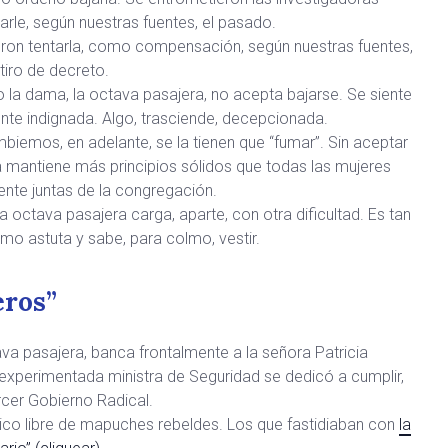
rle, según nuestras fuentes, el pasado.
ieron tentarla, como compensación, según nuestras fuentes,
tiro de decreto.
 la dama, la octava pasajera, no acepta bajarse. Se siente
te indignada. Algo, trasciende, decepcionada.
biemos, en adelante, se la tienen que “fumar”. Sin aceptar
 mantiene más principios sólidos que todas las mujeres
te juntas de la congregación.
a octava pasajera carga, aparte, con otra dificultad. Es tan
mo astuta y sabe, para colmo, vestir.
eros”
ava pasajera, banca frontalmente a la señora Patricia
la experimentada ministra de Seguridad se dedicó a cumplir,
ercer Gobierno Radical.
ónico libre de mapuches rebeldes. Los que fastidiaban con
la