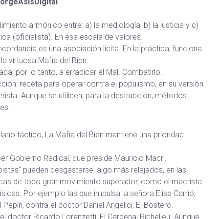
orgeAsísDigital
imiento armónico entre: a) la mediología; b) la justicia y c)
ítica (oficialista). En esa escala de valores.
cordancia es una asociación lícita. En la práctica, funciona
a virtuosa Mafia del Bien.
ada, por lo tanto, a erradicar el Mal. Combatirlo.
ción: receta para operar contra el populismo, en su versión
erista. Aunque se utilicen, para la destrucción, métodos
res.
plano táctico, La Mafia del Bien mantiene una prioridad
cer Gobierno Radical, que preside Mauricio Macri.
istas” pueden desgastarse, algo más relajados, en las
picas de todo gran movimiento superador, como el macrista.
sicas. Por ejemplo las que impulsa la señora Elisa Carrió,
Pepín, contra el doctor Daniel Angelici, El Bostero.
l doctor Ricardo Lorenzetti, El Cardenal Richelieu. Aunque