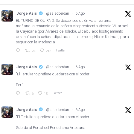
Jorge Asis
@asisoberdan
·
6 Ago
EL TURNO DE QUIRNO. Se desconoce quién va a reclamar
mañana la renuncia de la señora vicepresidenta Victoria Villarruel,
la Cayetana (por Álvarez de Toledo), El calculado hostigamiento
arrancó con la señora diputada Lilia Lemoine, Nicole Kidman, para
seguir con la insolencia
Twitter
24
215
Jorge Asis
@asisoberdan
·
6 Ago
"El Tertuliano prefiere quedarse con el poder"
Perfil
Twitter
6
15
Jorge Asis
@asisoberdan
·
6 Ago
"El Tertuliano prefiere quedarse con el poder"
Subido al Portal del Periodismo Artesanal