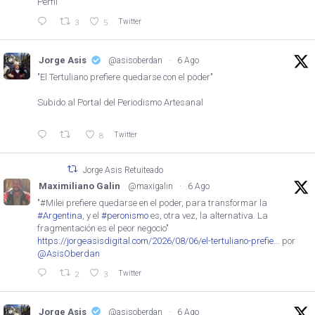
Perfil
Twitter
3
5
Jorge Asis
@asisoberdan
·
6 Ago
"El Tertuliano prefiere quedarse con el poder"
Subido al Portal del Periodismo Artesanal
Twitter
8
Jorge Asis Retuiteado
Maximiliano Galin
@maxigalin
·
6 Ago
"#Milei prefiere quedarse en el poder, para transformar la
#Argentina
, y el
#peronismo
es, otra vez, la alternativa. La
fragmentación es el peor negocio"
https://jorgeasisdigital.com/2026/08/06/el-tertuliano-prefie...
por
@AsisOberdan
Twitter
2
3
Jorge Asis
@asisoberdan
·
6 Ago