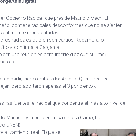
orgeAsísDigital
cer Gobierno Radical, que preside Mauricio Macri, El
eño, contiene radicales desconformes que no se sienten
icientemente representados.
e los radicales quieren son cargos, Rocamora, o
titos», confirma la Garganta.
 piden una reunión es para traerte diez curriculums»,
ma otra.
o de partir, cierto embajador Artículo Quinto reduce:
ejan, pero aportaron apenas el 3 por ciento».
tras fuentes- el radical que concentra el más alto nivel de
rto Mauricio y la problemática señora Carrió, La
tro UNEN).
relanzamiento real. El que se