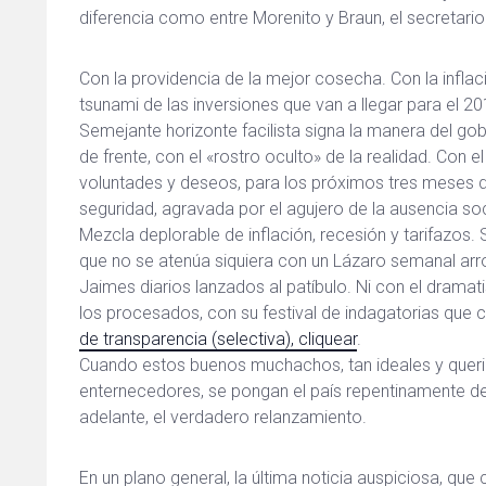
diferencia como entre Morenito y Braun, el secretari
Con la providencia de la mejor cosecha. Con la infla
tsunami de las inversiones que van a llegar para el 20
Semejante horizonte facilista signa la manera del go
de frente, con el «rostro oculto» de la realidad. Con 
voluntades y deseos, para los próximos tres meses d
seguridad, agravada por el agujero de la ausencia soc
Mezcla deplorable de inflación, recesión y tarifazos.
que no se atenúa siquiera con un Lázaro semanal arro
Jaimes diarios lanzados al patíbulo. Ni con el drama
los procesados, con su festival de indagatorias que 
de transparencia (selectiva), cliquear
.
Cuando estos buenos muchachos, tan ideales y queri
enternecedores, se pongan el país repentinamente de
adelante, el verdadero relanzamiento.
En un plano general, la última noticia auspiciosa, q