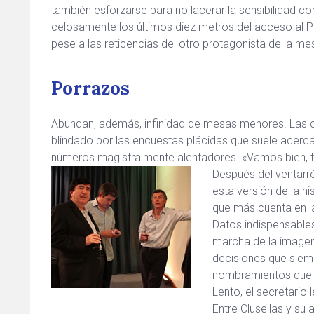
también esforzarse para no lacerar la sensibilidad c
celosamente los últimos diez metros del acceso al Pre
pese a las reticencias del otro protagonista de la mes
Porrazos
Abundan, además, infinidad de mesas menores. Las co
blindado por las encuestas plácidas que suele acerca
números magistralmente alentadores. «Vamos bien, t
Después del ventarró
esta versión de la hi
que más cuenta en 
Datos indispensabl
marcha de la imagen
decisiones que sie
nombramientos que r
Lento, el secretario 
Entre Clusellas y su