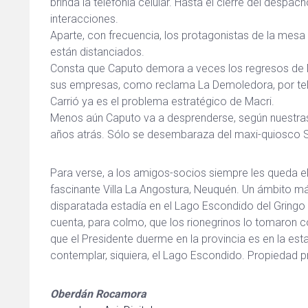
brinda la telefonía celular. Hasta el cierre del despa
interacciones.
Aparte, con frecuencia, los protagonistas de la mesa
están distanciados.
Consta que Caputo demora a veces los regresos de M
sus empresas, como reclama La Demoledora, por tel
Carrió ya es el problema estratégico de Macri.
Menos aún Caputo va a desprenderse, según nuestras 
años atrás. Sólo se desembaraza del maxi-quiosco 
Para verse, a los amigos-socios siempre les queda el
fascinante Villa La Angostura, Neuquén. Un ámbito m
disparatada estadía en el Lago Escondido del Gringo 
cuenta, para colmo, que los rionegrinos lo tomaron 
que el Presidente duerme en la provincia es en la esta
contemplar, siquiera, el Lago Escondido. Propiedad p
Oberdán Rocamora