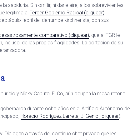
 sabiduría. Sin omitir, ni darle aire, a los sobrevivientes
ue legitima al
Tercer Gobierno Radical (cliquear)
.
pectáculo febril del derrumbe kirchnerista, con sus
desastrosamente comparativo (cliquear)
, que al TGR le
n, incluso, de las propias fragilidades. La portación de su
peranzadora.
na
auricio y Nicky Caputo, El Co, aún ocupan la mesa ratona
gobernaron durante ocho años en el Artificio Autónomo de
ancipado,
Horacio Rodríguez Larreta, El Geniol, cliquear
).
y. Dialogan a través del continuo chat privado que les