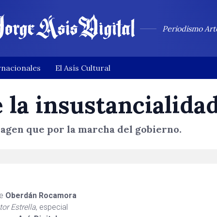
Periodismo Art
rnacionales
El Asís Cultural
 la insustancialida
agen que por la marcha del gobierno.
be
Oberdán Rocamora
or Estrella
, especial