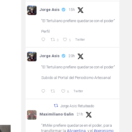
Jorge Asis
15h
"El Tertuliano prefiere quedarse con el poder"
Perfil
Twitter
3
5
Jorge Asis
20h
"El Tertuliano prefiere quedarse con el poder"
Subido al Portal del Periodismo Artesanal
Twitter
8
Jorge Asis Retuiteado
Maximiliano Galin
21h
"#Milei prefiere quedarse en el poder, para
transformar la
#Argentina
, y el
#peronismo