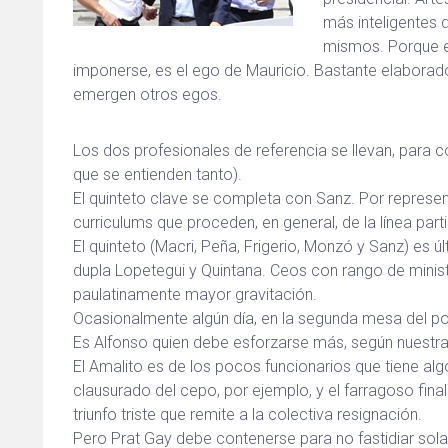
más inteligentes 
mismos. Porque e
imponerse, es el ego de Mauricio. Bastante elaborado
emergen otros egos.
Los dos profesionales de referencia se llevan, para
que se entienden tanto).
El quinteto clave se completa con Sanz. Por represen
curriculums que proceden, en general, de la línea par
El quinteto (Macri, Peña, Frigerio, Monzó y Sanz) es
dupla Lopetegui y Quintana. Ceos con rango de minis
paulatinamente mayor gravitación.
Ocasionalmente algún día, en la segunda mesa del pod
Es Alfonso quien debe esforzarse más, según nuestras
El Amalito es de los pocos funcionarios que tiene alg
clausurado del cepo, por ejemplo, y el farragoso fina
triunfo triste que remite a la colectiva resignación.
Pero Prat Gay debe contenerse para no fastidiar sol