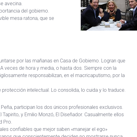
se avecina.
portancia del gobierno.
vible mesa ratona, que se
untarse por las mañanas en Casa de Gobierno. Logran que
. A veces de hora y media, o hasta dos. Siempre con la
igilosamente responsabilizan, en el macricaputismo, por la
protección intelectual. Lo consolida, lo cuida y lo traduce.
 Peña, participan los dos únicos profesionales exclusivos.
El Tapirito, y Emilio Monzó, El Diseñador. Casualmente ellos
d Pro.
ales confiables que mejor saben «manejar el ego»
tesanos que conscientemente deciden no mostrarse nunca