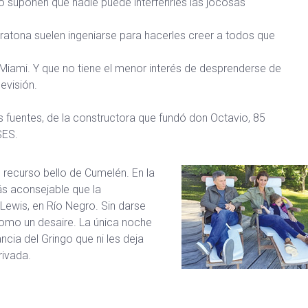
cho suponen que nadie puede interferirles las jocosas
 ratona suelen ingeniarse para hacerles creer a todos que
iami. Y que no tiene el menor interés de desprenderse de
evisión.
fuentes, de la constructora que fundó don Octavio, 85
SES.
 recurso bello de Cumelén. En la
ás aconsejable que la
Lewis, en Río Negro. Sin darse
como un desaire. La única noche
ncia del Gringo que ni les deja
rivada.