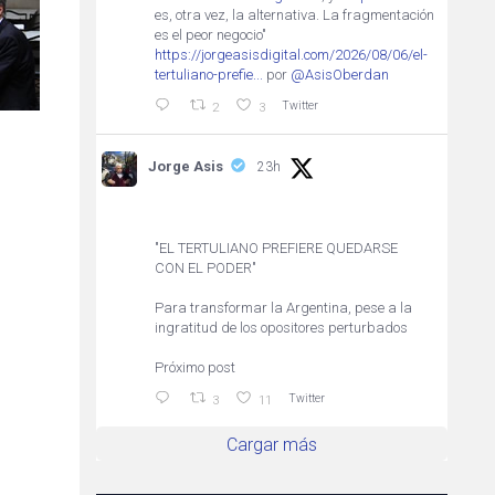
es, otra vez, la alternativa. La fragmentación
es el peor negocio"
https://jorgeasisdigital.com/2026/08/06/el-
tertuliano-prefie...
por
@AsisOberdan
Twitter
2
3
Jorge Asis
23h
"EL TERTULIANO PREFIERE QUEDARSE
CON EL PODER"
Para transformar la Argentina, pese a la
ingratitud de los opositores perturbados
Próximo post
Twitter
3
11
Cargar más