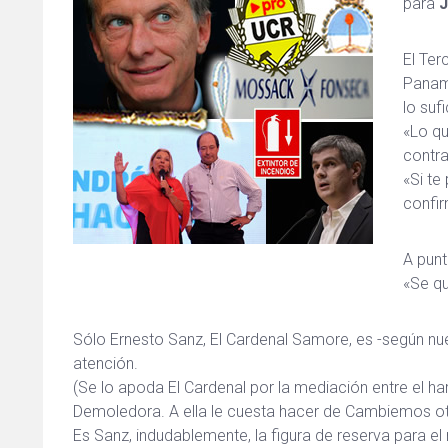
para
J
El Ter
Panam
lo suf
«Lo qu
contra
«Si te
confir
A punt
«Se qu
Sólo Ernesto Sanz, El Cardenal Samore, es -según nues
atención.
(Se lo apoda El Cardenal por la mediación entre el ha
Demoledora. A ella le cuesta hacer de Cambiemos o
Es Sanz, indudablemente, la figura de reserva para el 