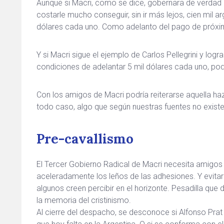
Aunque si Macri, como se dice, gobernara de verdad pa
costarle mucho conseguir, sin ir más lejos, cien mil a
dólares cada uno. Como adelanto del pago de próxi
Y si Macri sigue el ejemplo de Carlos Pellegrini y log
condiciones de adelantar 5 mil dólares cada uno, pod
Con los amigos de Macri podría reiterarse aquella haz
todo caso, algo que según nuestras fuentes no exist
Pre-cavallismo
El Tercer Gobierno Radical de Macri necesita amigos
aceleradamente los leños de las adhesiones. Y evitar q
algunos creen percibir en el horizonte. Pesadilla que
la memoria del cristinismo.
Al cierre del despacho, se desconoce si Alfonso Prat