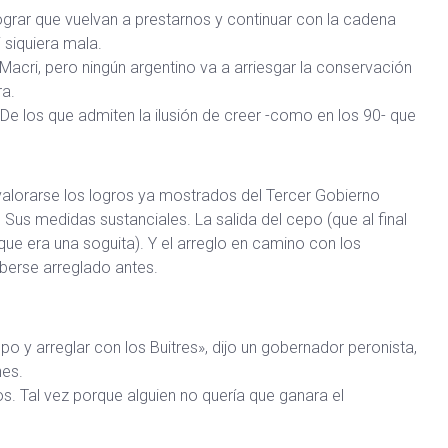
grar que vuelvan a prestarnos y continuar con la cadena
 siquiera mala.
acri, pero ningún argentino va a arriesgar la conservación
ra.
De los que admiten la ilusión de creer -como en los 90- que
alorarse los logros ya mostrados del Tercer Gobierno
. Sus medidas sustanciales. La salida del cepo (que al final
 que era una soguita). Y el arreglo en camino con los
berse arreglado antes.
 y arreglar con los Buitres», dijo un gobernador peronista,
nes.
. Tal vez porque alguien no quería que ganara el