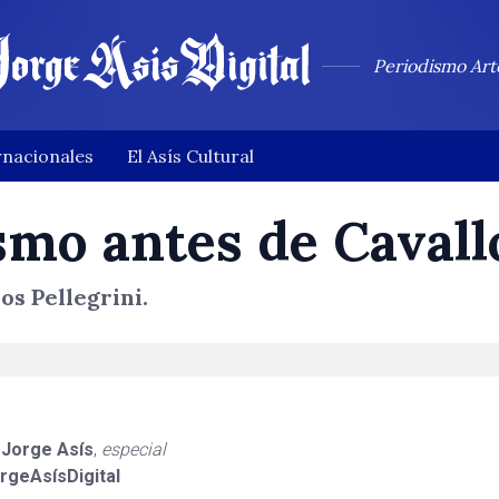
Periodismo Art
rnacionales
El Asís Cultural
mo antes de Cavall
os Pellegrini.
e
Jorge Asís
,
especial
rgeAsísDigital