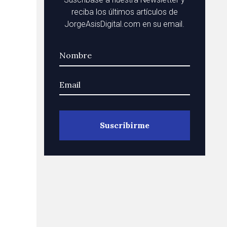
reciba los últimos artículos de
JorgeAsisDigital.com en su email.