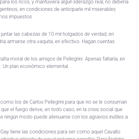
ra los ricos, y mantuviera algún liderazgo real, no debería
rgentinos, en condiciones de anticiparle mil miserables
mos impuestos.
ra juntar las cabezas de 10 mil holgados de verdad, en
ría armarse otra vaquita, en efectivo. Hagan cuentas.
aña moral de los amigos de Pellegrini. Apenas faltaría, en
e. Un plan económico elemental.
 como los de Carlos Pellegrini para que no se le consuman
ue el fuego derive, en todo caso, en la crisis social que
 de ningún modo puede atenuarse con los agravios inútiles a
 Gay tiene las condiciones para ser como aquel Cavallo