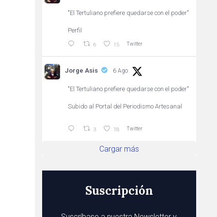
"El Tertuliano prefiere quedarse con el poder"
Perfil
Twitter
6
15
Jorge Asis
6 Ago
"El Tertuliano prefiere quedarse con el poder"
Subido al Portal del Periodismo Artesanal
Twitter
3
18
Cargar más
Suscripción
Suscríbase a nuestra Newsletter y