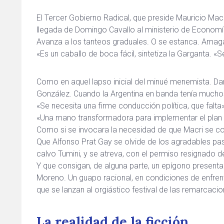
El Tercer Gobierno Radical, que preside Mauricio Ma
llegada de Domingo Cavallo al ministerio de Economí
Avanza a los tanteos graduales. O se estanca. Amaga 
«Es un caballo de boca fácil, sintetiza la Garganta. «Se
Como en aquel lapso inicial del minué menemista. Da
González. Cuando la Argentina en banda tenía muchos 
«Se necesita una firme conducción política, que falta
«Una mano transformadora para implementar el plan 
Como si se invocara la necesidad de que Macri se 
Que Alfonso Prat Gay se olvide de los agradables pas
calvo Tumini, y se atreva, con el permiso resignado de
Y que consigan, de alguna parte, un epígono presenta
Moreno. Un guapo racional, en condiciones de enfren
que se lanzan al orgiástico festival de las remarcacio
La realidad de la ficción