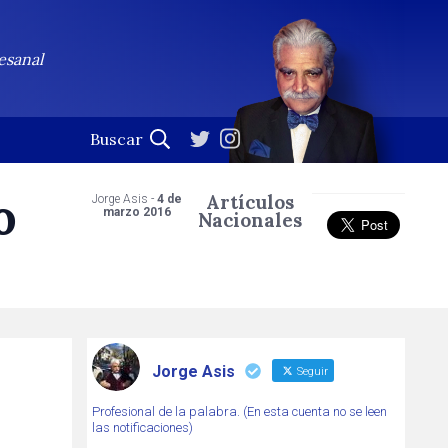
esanal
o
Artículos
Jorge Asis -
4 de
marzo 2016
Nacionales
Jorge Asis
Seguir
Profesional de la palabra. (En esta cuenta no se leen
las notificaciones)