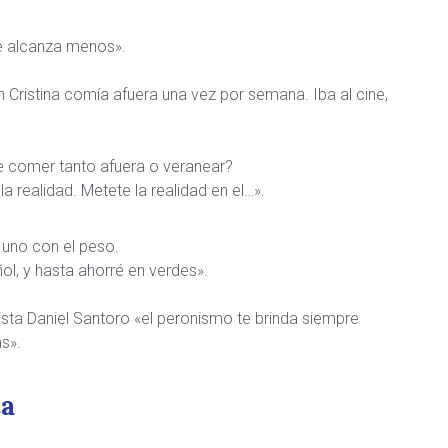
me alcanza menos».
Cristina comía afuera una vez por semana. Iba al cine,
e comer tanto afuera o veranear?
la realidad. Metete la realidad en el…».
 uno con el peso.
l, y hasta ahorré en verdes».
ista Daniel Santoro «el peronismo te brinda siempre
s».
ta