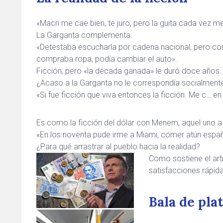
«Macri me cae bien, te juro, pero la guita cada vez 
La Garganta complementa:
«Detestaba escucharla por cadena nacional, pero con 
compraba ropa, podía cambiar el auto».
Ficción, pero «la década ganada» le duró doce años.
¿Acaso a la Garganta no le correspondía socialment
«Si fue ficción que viva entonces la ficción. Me c… en 
Es como la ficción del dólar con Menem, aquel uno a
«En los noventa pude irme a Miami, comer atún españo
¿Para qué arrastrar al pueblo hacia la realidad?
Como sostiene el art
satisfacciones rápida
Bala de pla