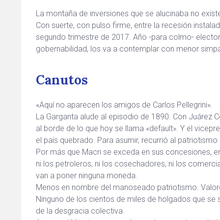
La montaña de inversiones que se alucinaba no existe
Con suerte, con pulso firme, entre la recesión instal
segundo trimestre de 2017. Año -para colmo- electo
gobernabilidad, los va a contemplar con menor simpa
Canutos
«Aquí no aparecen los amigos de Carlos Pellegrini».
La Garganta alude al episodio de 1890. Con Juárez 
al borde de lo que hoy se llama «default». Y el vicepr
el país quebrado. Para asumir, recurrió al patriotism
Por más que Macri se exceda en sus concesiones, en 
ni los petroleros, ni los cosechadores, ni los comerci
van a poner ninguna moneda.
Menos en nombre del manoseado patriotismo. Valore
Ninguno de los cientos de miles de holgados que se sal
de la desgracia colectiva.