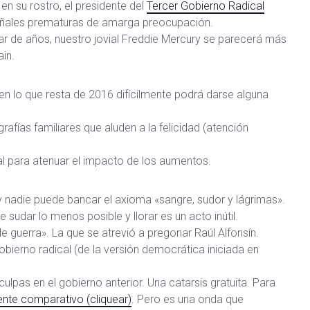
n su rostro, el presidente del
Tercer Gobierno Radical
ñales prematuras de amarga preocupación.
par de años, nuestro jovial Freddie Mercury se parecerá más
ain.
en lo que resta de 2016 difícilmente podrá darse alguna
rafías familiares que aluden a la felicidad (atención
l para atenuar el impacto de los aumentos.
hoy nadie puede bancar el axioma «sangre, sudor y lágrimas».
 sudar lo menos posible y llorar es un acto inútil.
de guerra». La que se atrevió a pregonar Raúl Alfonsín.
obierno radical (de la versión democrática iniciada en
ulpas en el gobierno anterior. Una catarsis gratuita. Para
nte comparativo (cliquear)
. Pero es una onda que