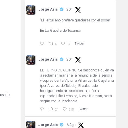
Jorge Asis
20h
"El Tertuliano prefiere quedarse con el poder"
En La Gaceta de Tucumán
Twitter
4
14
Jorge Asis
20h
EL TURNO DE QUIRNO. Se desconoce quién va
a reclamar mañana la renuncia de la señora
vicepresidenta Victoria Villarruel, la Cayetana
(por Álvarez de Toledo), El calculado
hostigamiento arrancó con la señora
diputada Lilia Lemoine, Nicole Kidman, para
seguir con la insolencia
Twitter
24
215
Jorge Asis
6 Ago