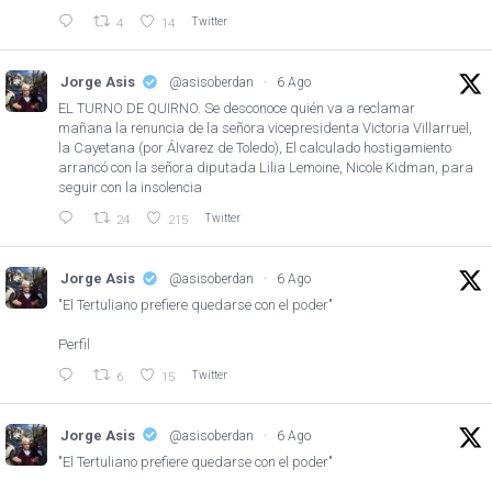
Twitter
4
14
Jorge Asis
@asisoberdan
·
6 Ago
EL TURNO DE QUIRNO. Se desconoce quién va a reclamar
mañana la renuncia de la señora vicepresidenta Victoria Villarruel,
la Cayetana (por Álvarez de Toledo), El calculado hostigamiento
arrancó con la señora diputada Lilia Lemoine, Nicole Kidman, para
seguir con la insolencia
Twitter
24
215
Jorge Asis
@asisoberdan
·
6 Ago
"El Tertuliano prefiere quedarse con el poder"
Perfil
Twitter
6
15
Jorge Asis
@asisoberdan
·
6 Ago
"El Tertuliano prefiere quedarse con el poder"