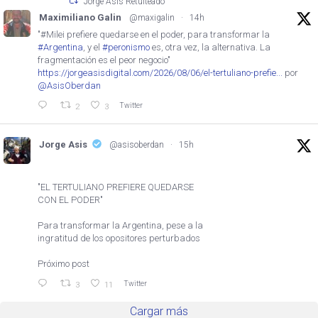
Jorge Asis Retuiteado
Maximiliano Galin
@maxigalin
·
14h
"#Milei prefiere quedarse en el poder, para transformar la
#Argentina
, y el
#peronismo
es, otra vez, la alternativa. La
fragmentación es el peor negocio"
https://jorgeasisdigital.com/2026/08/06/el-tertuliano-prefie...
por
@AsisOberdan
Twitter
2
3
Jorge Asis
@asisoberdan
·
15h
"EL TERTULIANO PREFIERE QUEDARSE
CON EL PODER"
Para transformar la Argentina, pese a la
ingratitud de los opositores perturbados
Próximo post
Twitter
3
11
Cargar más