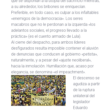
que se disponían a la utopía del sacrificio mientras,
a su alrededor, los bribones se enriquecían.
Preferible, en todo caso, es culpar a los infaltables
«enemigos de la democracia». Los seres
macabros que no le perdonan a la izquierda «los
adelantos sociales, el progreso llevado a la
práctica» (es el cuento armado de Lula).
Al cierre del despacho, para ambos líderes
desfigurados resulta imposible contener el aluvión
de denuncias que conducen al gobierno «petista»,
naturalmente, y a pesar del «ajuste neoliberal»,
hacia la inmolación. Humillación que, acaso por
elegancia, se denomina «el impeachment».
El descenso se
agudiza a partir
de la ruptura
unilateral del
legislador
Eduardo