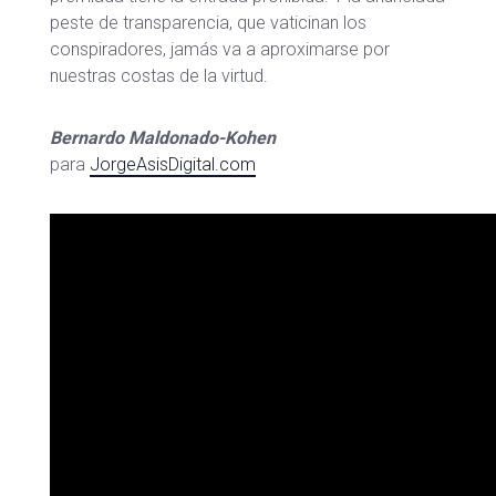
peste de transparencia, que vaticinan los
conspiradores, jamás va a aproximarse por
nuestras costas de la virtud.
Bernardo Maldonado-Kohen
para
JorgeAsisDigital.com