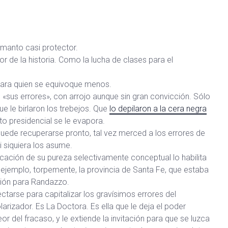
n manto casi protector.
tor de la historia. Como la lucha de clases para el
 para quien se equivoque menos.
sus errores», con arrojo aunque sin gran convicción. Sólo
e le birlaron los trebejos. Que
lo depilaron a la cera negra
to presidencial se le evapora.
ede recuperarse pronto, tal vez merced a los errores de
i siquiera los asume.
ecación de su pureza selectivamente conceptual lo habilita
r ejemplo, torpemente, la provincia de Santa Fe, que estaba
ción para Randazzo.
ctarse para capitalizar los gravísimos errores del
larizador. Es La Doctora. Es ella que le deja el poder
eor del fracaso, y le extiende la invitación para que se luzca