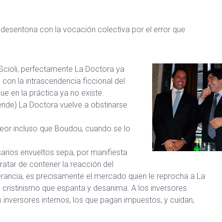
esentona con la vocación colectiva por el error que
o Scioli, perfectamente La Doctora ya
con la intrascendencia ficcional del
ue en la práctica ya no existe.
tiende) La Doctora vuelve a obstinarse
eor incluso que Boudou, cuando se lo
arios envueltos sepa, por manifiesta
ratar de contener la reacción del
rancia, es precisamente el mercado quien le reprocha a La
el cristinismo que espanta y desanima. A los inversores
 inversores internos, los que pagan impuestos, y cuidan,