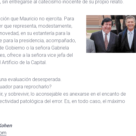
ca, sin entregarse al catecismo inocente de su propio relato.
ión que Mauricio no ejercita. Para
reer que representa, modestamente,
novedad, en su estantería para la
rece para la presidencia, acompañado,
 de Gobierno o la señora Gabriela
es, ofrece a la señora vice jefa del
rtificio de la Capital.
en una evaluación desesperada.
luador para reprocharlo?
ir, y sobrevivir, lo aconsejable es anexarse en el encanto de
olectividad patológica del error. Es, en todo caso, el máximo
Kohen
com