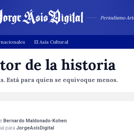
Periodismo Art
rnacionales
El Asís Cultural
or de la historia
s. Está para quien se equivoque menos.
be
Bernardo Maldonado-Kohen
ial para
JorgeAsísDigital