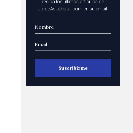
reciba los últimos artículos de
JorgeAsisDigital.com en su email.