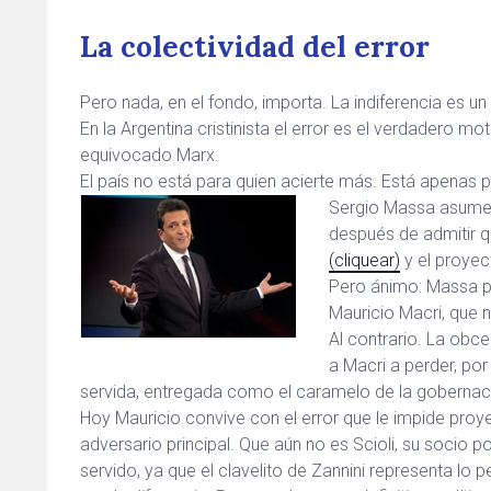
La colectividad del error
Pero nada, en el fondo, importa. La indiferencia es u
En la Argentina cristinista el error es el verdadero mo
equivocado Marx.
El país no está para quien acierte más. Está apenas
Sergio Massa asume «
después de admitir qu
(cliquear)
y el proyec
Pero ánimo: Massa pu
Mauricio Macri, que n
Al contrario. La obc
a Macri a perder, po
servida, entregada como el caramelo de la goberna
Hoy Mauricio convive con el error que le impide proye
adversario principal. Que aún no es Scioli, su socio po
servido, ya que el clavelito de Zannini representa lo p