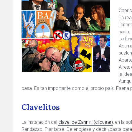
Capric
En rea
lícita
nada.
La fun
Acumu
suelen
Aparte
Aires,
la ide
Aunque
casa. Es tan importante como el propio país. Faena 
Clavelitos
La instalación del
clavel de Zannini (cliquear)
, en la s
Randazzo. Plantarse. De enojarse y decir «basta para