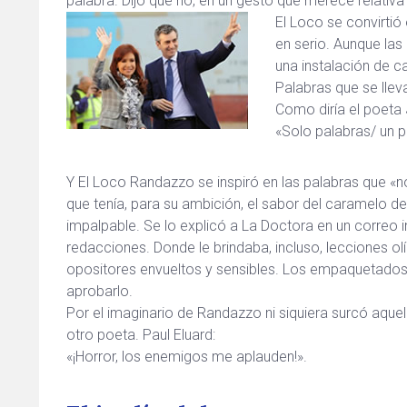
palabra. Dijo que no, en un gesto que merece relativa
El Loco se convirti
en serio. Aunque las
una instalación de 
Palabras que se lleva,
Como diría el poeta J
«Solo palabras/ un p
Y El Loco Randazzo se inspiró en las palabras que «n
que tenía, para su ambición, el sabor del caramelo 
impalpable. Se lo explicó a La Doctora en un correo i
redacciones. Donde le brindaba, incluso, lecciones ol
opositores envueltos y sensibles. Los empaquetado
aprobarlo.
Por el imaginario de Randazzo ni siquiera surcó aque
otro poeta. Paul Eluard:
«¡Horror, los enemigos me aplauden!».