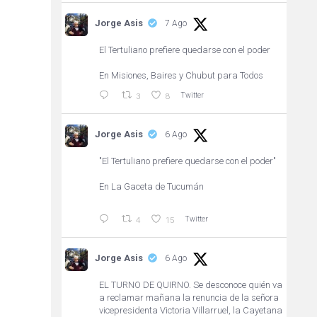
Jorge Asis
7 Ago
El Tertuliano prefiere quedarse con el poder
En Misiones, Baires y Chubut para Todos
Twitter
3
8
Jorge Asis
6 Ago
"El Tertuliano prefiere quedarse con el poder"
En La Gaceta de Tucumán
Twitter
4
15
Jorge Asis
6 Ago
EL TURNO DE QUIRNO. Se desconoce quién va
a reclamar mañana la renuncia de la señora
vicepresidenta Victoria Villarruel, la Cayetana