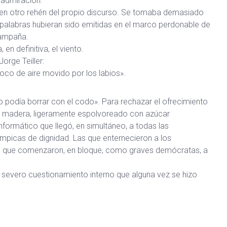
 admiración.
ó en otro rehén del propio discurso. Se tomaba demasiado
 palabras hubieran sido emitidas en el marco perdonable de
campaña.
 en definitiva, el viento.
orge Teiller:
oco de aire movido por los labios».
o podía borrar con el codo». Para rechazar el ofrecimiento
de madera, ligeramente espolvoreado con azúcar
nformático que llegó, en simultáneo, a todas las
ímpicas de dignidad. Las que enternecieron a los
s que comenzaron, en bloque, como graves demócratas, a
l severo cuestionamiento interno que alguna vez se hizo