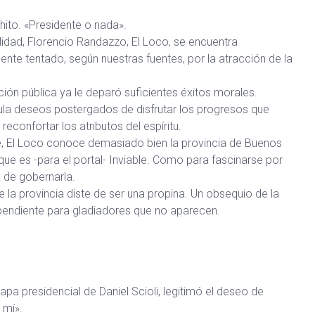
hito. «Presidente o nada».
lidad, Florencio Randazzo, El Loco, se encuentra
mente tentado, según nuestras fuentes, por la atracción de la
ción pública ya le deparó suficientes éxitos morales.
la deseos postergados de disfrutar los progresos que
 reconfortar los atributos del espíritu.
, El Loco conoce demasiado bien la provincia de Buenos
 que es -para el portal- Inviable. Como para fascinarse por
a de gobernarla.
 la provincia diste de ser una propina. Un obsequio de la
pendiente para gladiadores que no aparecen.
olapa presidencial de Daniel Scioli, legitimó el deseo de
 mí».