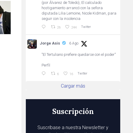
(por Álvarez de Toledo), El calculado
hostigamiento arrancó con la señora
diputada Lilia Lemoine, Nicole Kidman, para
seguir con la insolencia
Twitter
26
244
Jorge Asis
6 Ago
"El Tertuliano prefiere quedarse con el poder"
Perfil
Twitter
6
16
Cargar más
Suscripción
Suscríbase a nuestra Newsletter y