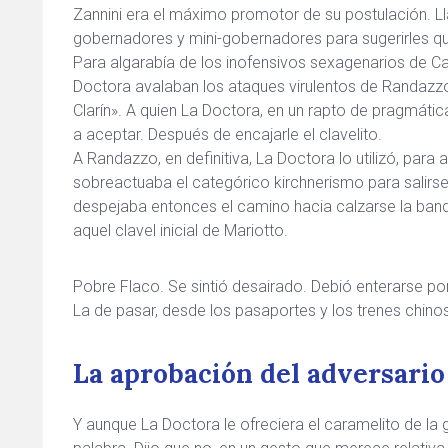
Zannini era el máximo promotor de su postulación. 
gobernadores y mini-gobernadores para sugerirles qu
Para algarabía de los inofensivos sexagenarios de Ca
Doctora avalaban los ataques virulentos de Randazzo 
Clarín». A quien La Doctora, en un rapto de pragmática
a aceptar. Después de encajarle el clavelito.
A Randazzo, en definitiva, La Doctora lo utilizó, para
sobreactuaba el categórico kirchnerismo para salirse 
despejaba entonces el camino hacia calzarse la ban
aquel clavel inicial de Mariotto.
Pobre Flaco. Se sintió desairado. Debió enterarse po
La de pasar, desde los pasaportes y los trenes chinos
La aprobación del adversario
Y aunque La Doctora le ofreciera el caramelito de la