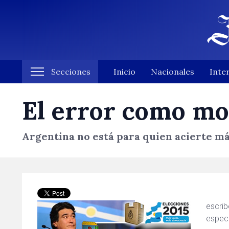
Secciones
Inicio
Nacionales
Inte
El error como mot
Argentina no está para quien acierte má
escri
espec