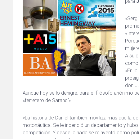
para
J
«Sergi
promis
«Inter
Porque
mujere
A su c
como u
«En la
prosig
don Ju
Aunque hoy se lo denigre, para el filósofo anónimo pe
«ferretero de Sarandí».
«La historia de Daniel también moviliza más que la d
motonáutica. Se le incendió un departamento y hubo u
competición. Y desde la nada se reinventó como políti