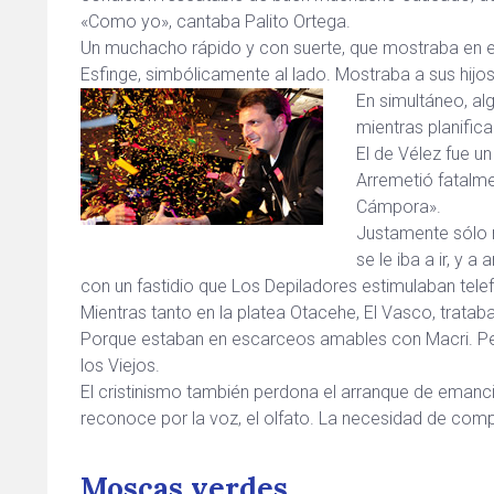
«Como yo», cantaba Palito Ortega.
Un muchacho rápido y con suerte, que mostraba en el
Esfinge, simbólicamente al lado. Mostraba a sus hij
En simultáneo, a
mientras planific
El de Vélez fue u
Arremetió fatalme
Cámpora».
Justamente sólo n
se le iba a ir, y 
con un fastidio que Los Depiladores estimulaban tel
Mientras tanto en la platea Otacehe, El Vasco, tratab
Porque estaban en escarceos amables con Macri. Pero
los Viejos.
El cristinismo también perdona el arranque de emancip
reconoce por la voz, el olfato. La necesidad de compr
Moscas verdes