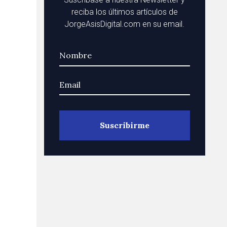
reciba los últimos artículos de
JorgeAsisDigital.com en su email.