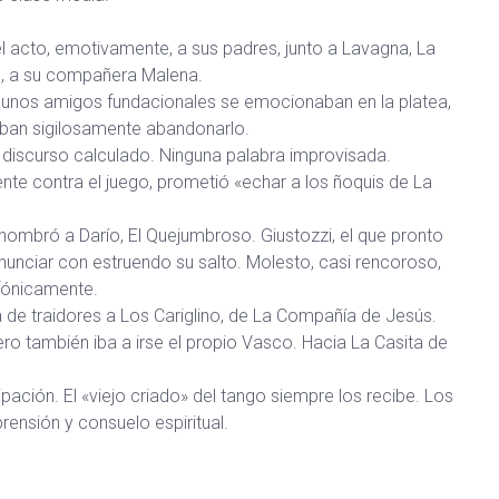
 acto, emotivamente, a sus padres, junto a Lavagna, La
os, a su compañera Malena.
lgunos amigos fundacionales se emocionaban en la platea,
aban sigilosamente abandonarlo.
n discurso calculado. Ninguna palabra improvisada.
nte contra el juego, prometió «echar a los ñoquis de La
ombró a Darío, El Quejumbroso. Giustozzi, el que pronto
a anunciar con estruendo su salto. Molesto, casi rencoroso,
efónicamente.
a de traidores a Los Cariglino, de La Compañía de Jesús.
 también iba a irse el propio Vasco. Hacia La Casita de
ación. El «viejo criado» del tango siempre los recibe. Los
ensión y consuelo espiritual.