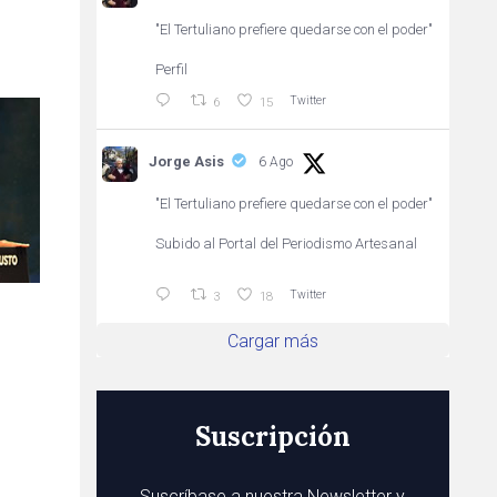
"El Tertuliano prefiere quedarse con el poder"
Perfil
Twitter
6
15
Jorge Asis
6 Ago
"El Tertuliano prefiere quedarse con el poder"
Subido al Portal del Periodismo Artesanal
Twitter
3
18
Cargar más
Suscripción
Suscríbase a nuestra Newsletter y