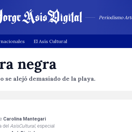
Periodismo Art
rnacionales
El Asís Cultural
era negra
 se alejó demasiado de la playa.
be
Carolina Mantegari
a del
AsísCultural
, especial