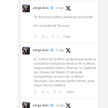
Jorge Asis
6 Ago
"El Tertuliano prefiere quedarse con el poder"
En La Gaceta de Tucumán
Twitter
4
14
Jorge Asis
6 Ago
EL TURNO DE QUIRNO. Se desconoce quién va
a reclamar mañana la renuncia de la señora
vicepresidenta Victoria Villarruel, la Cayetana
(por Álvarez de Toledo), El calculado
hostigamiento arrancó con la señora
diputada Lilia Lemoine, Nicole Kidman, para
seguir con la insolencia
Twitter
24
215
Jorge Asis
6 Ago