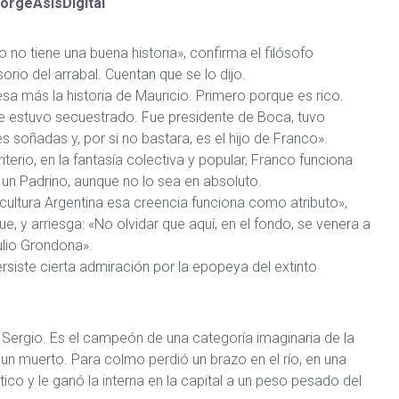
orgeAsísDigital
o no tiene una buena historia», confirma el filósofo
orio del arrabal. Cuentan que se lo dijo.
esa más la historia de Mauricio. Primero porque es rico.
 estuvo secuestrado. Fue presidente de Boca, tuvo
s soñadas y, por si no bastara, es el hijo de Franco».
riterio, en la fantasía colectiva y popular, Franco funciona
n Padrino, aunque no lo sea en absoluto.
 cultura Argentina esa creencia funciona como atributo»,
ue, y arriesga: «No olvidar que aquí, en el fondo, se venera a
lio Grondona».
rsiste cierta admiración por la epopeya del extinto
e Sergio. Es el campeón de una categoría imaginaria de la
n muerto. Para colmo perdió un brazo en el río, en una
co y le ganó la interna en la capital a un peso pesado del