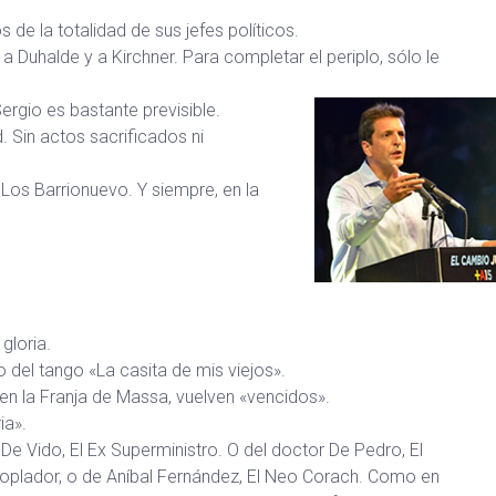
s de la totalidad de sus jefes políticos.
 Duhalde y a Kirchner. Para completar el periplo, sólo le
Sergio es bastante previsible.
. Sin actos sacrificados ni
 Los Barrionuevo. Y siempre, en la
gloria.
o del tango «La casita de mis viejos».
en la Franja de Massa, vuelven «vencidos».
ia».
e Vido, El Ex Superministro. O del doctor De Pedro, El
plador, o de Aníbal Fernández, El Neo Corach. Como en