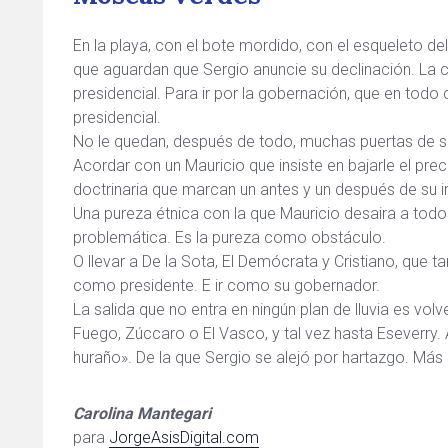
En la playa, con el bote mordido, con el esqueleto 
que aguardan que Sergio anuncie su declinación. La 
presidencial. Para ir por la gobernación, que en to
presidencial.
No le quedan, después de todo, muchas puertas de sa
Acordar con un Mauricio que insiste en bajarle el prec
doctrinaria que marcan un antes y un después de su irr
Una pureza étnica con la que Mauricio desaira a todos
problemática. Es la pureza como obstáculo.
O llevar a De la Sota, El Demócrata y Cristiano, que t
como presidente. E ir como su gobernador.
La salida que no entra en ningún plan de lluvia es vo
Fuego, Zúccaro o El Vasco, y tal vez hasta Eseverry. A
huraño». De la que Sergio se alejó por hartazgo. Más 
Carolina Mantegari
para
JorgeAsisDigital.com