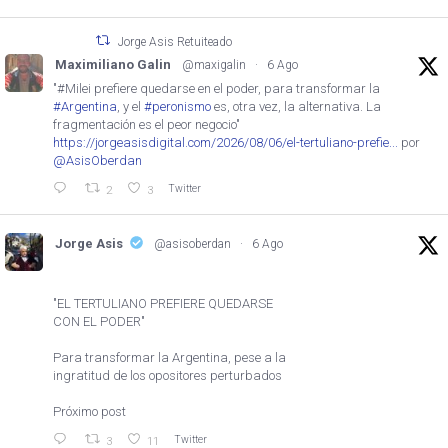
Jorge Asis Retuiteado
Maximiliano Galin
@maxigalin
·
6 Ago
"#Milei prefiere quedarse en el poder, para transformar la
#Argentina
, y el
#peronismo
es, otra vez, la alternativa. La
fragmentación es el peor negocio"
https://jorgeasisdigital.com/2026/08/06/el-tertuliano-prefie...
por
@AsisOberdan
Twitter
2
3
Jorge Asis
@asisoberdan
·
6 Ago
"EL TERTULIANO PREFIERE QUEDARSE
CON EL PODER"
Para transformar la Argentina, pese a la
ingratitud de los opositores perturbados
Próximo post
Twitter
3
11