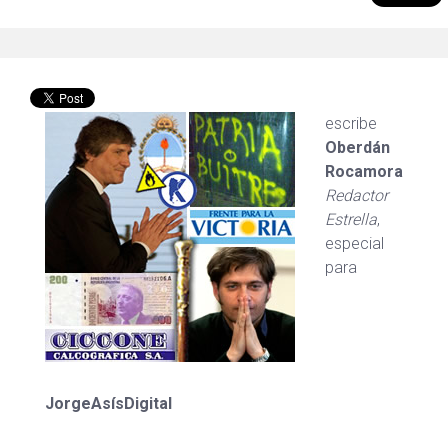
escribe
Oberdán
Rocamora
Redactor
Estrella
,
especial
para
JorgeAsísDigital