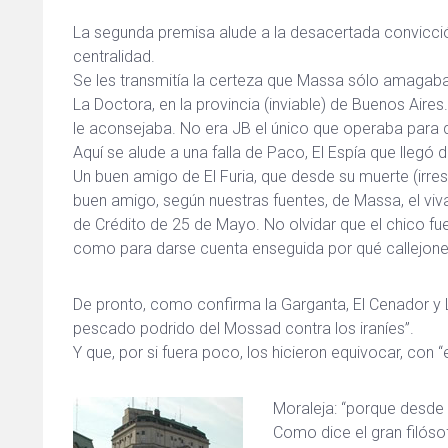
La segunda premisa alude a la desacertada convicción
centralidad.
Se les transmitía la certeza que Massa sólo amagaba, 
La Doctora, en la provincia (inviable) de Buenos Aire
le aconsejaba. No era JB el único que operaba para 
Aquí se alude a una falla de Paco, El Espía que llegó de
Un buen amigo de El Furia, que desde su muerte (irr
buen amigo, según nuestras fuentes, de Massa, el vi
de Crédito de 25 de Mayo. No olvidar que el chico fu
como para darse cuenta enseguida por qué callejones 
De pronto, como confirma la Garganta, El Cenador y 
pescado podrido del Mossad contra los iraníes”.
Y que, por si fuera poco, los hicieron equivocar, con “
Moraleja: “porque desde
Como dice el gran filósof