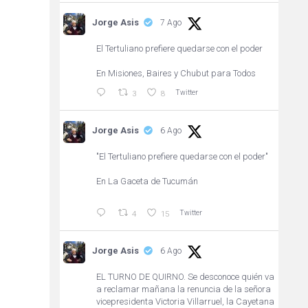
Jorge Asis
7 Ago
El Tertuliano prefiere quedarse con el poder
En Misiones, Baires y Chubut para Todos
Twitter
3
8
Jorge Asis
6 Ago
"El Tertuliano prefiere quedarse con el poder"
En La Gaceta de Tucumán
Twitter
4
15
Jorge Asis
6 Ago
EL TURNO DE QUIRNO. Se desconoce quién va
a reclamar mañana la renuncia de la señora
vicepresidenta Victoria Villarruel, la Cayetana