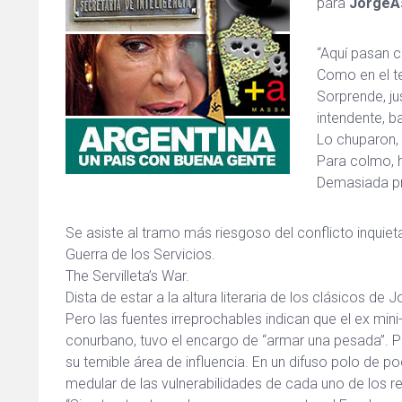
para
JorgeAs
“Aquí pasan c
Como en el te
Sorprende, ju
intendente, b
Lo chuparon, 
Para colmo, h
Demasiada pr
Se asiste al tramo más riesgoso del conflicto inquie
Guerra de los Servicios.
The Servilleta’s War.
Dista de estar a la altura literaria de los clásicos d
Pero las fuentes irreprochables indican que el ex min
conurbano, tuvo el encargo de “armar una pesada”. Pa
su temible área de influencia. En un difuso polo de 
medular de las vulnerabilidades de cada uno de los r