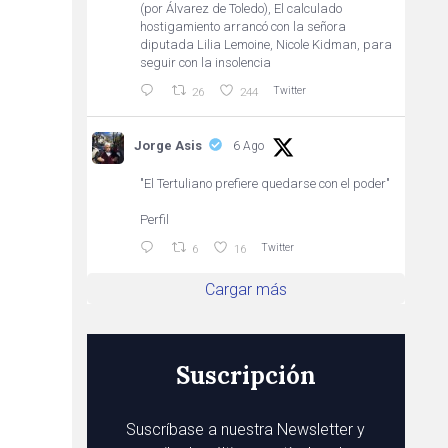
(por Álvarez de Toledo), El calculado
hostigamiento arrancó con la señora
diputada Lilia Lemoine, Nicole Kidman, para
seguir con la insolencia
Twitter
26
244
Jorge Asis
6 Ago
"El Tertuliano prefiere quedarse con el poder"
Perfil
Twitter
6
16
Cargar más
Suscripción
Suscríbase a nuestra Newsletter y