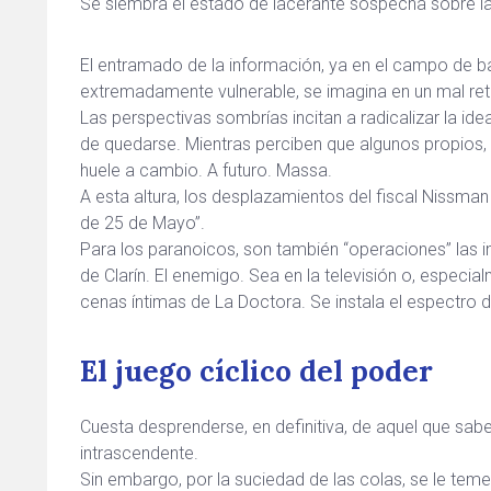
Se siembra el estado de lacerante sospecha sobre la 
El entramado de la información, ya en el campo de ba
extremadamente vulnerable, se imagina en un mal reti
Las perspectivas sombrías incitan a radicalizar la ide
de quedarse. Mientras perciben que algunos propios,
huele a cambio. A futuro. Massa.
A esta altura, los desplazamientos del fiscal Nissm
de 25 de Mayo”.
Para los paranoicos, son también “operaciones” las 
de Clarín. El enemigo. Sea en la televisión o, especia
cenas íntimas de La Doctora. Se instala el espectro 
El juego cíclico del poder
Cuesta desprenderse, en definitiva, de aquel que sabe
intrascendente.
Sin embargo, por la suciedad de las colas, se le te