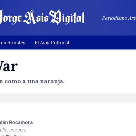
Periodismo Art
rnacionales
El Asís Cultural
War
on como a una naranja.
dán Rocamora
ella
, especial