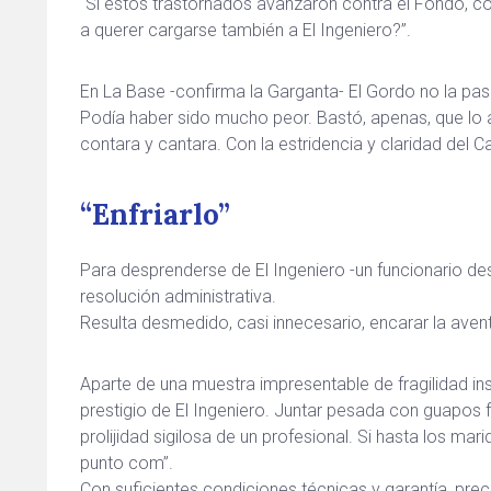
“Si estos trastornados avanzaron contra el Fondo, co
a querer cargarse también a El Ingeniero?”.
En La Base -confirma la Garganta- El Gordo no la p
Podía haber sido mucho peor. Bastó, apenas, que lo 
contara y cantara. Con la estridencia y claridad del 
“Enfriarlo”
Para desprenderse de El Ingeniero -un funcionario de
resolución administrativa.
Resulta desmedido, casi innecesario, encarar la aventu
Aparte de una muestra impresentable de fragilidad inst
prestigio de El Ingeniero. Juntar pesada con guapos fur
prolijidad sigilosa de un profesional. Si hasta los mar
punto com”.
Con suficientes condiciones técnicas y garantía, prec