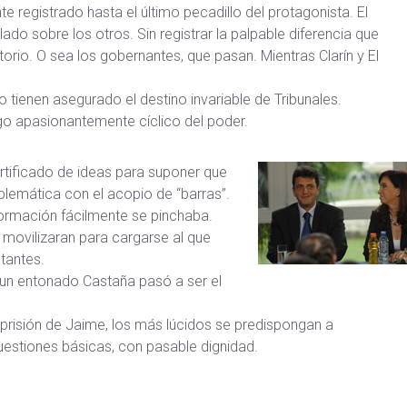
e registrado hasta el último pecadillo del protagonista. El
ado sobre los otros. Sin registrar la palpable diferencia que
itorio. O sea los gobernantes, que pasan. Mientras Clarín y El
o tienen asegurado el destino invariable de Tribunales.
uego apasionantemente cíclico del poder.
tificado de ideas para suponer que
blemática con el acopio de “barras”.
formación fácilmente se pinchaba.
e movilizaran para cargarse al que
atantes.
 un entonado Castaña pasó a ser el
 prisión de Jaime, los más lúcidos se predispongan a
estiones básicas, con pasable dignidad.