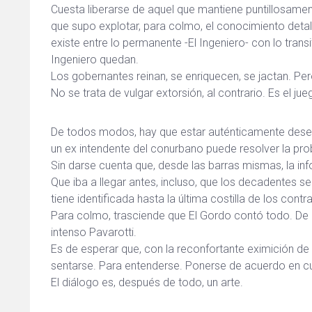
Cuesta liberarse de aquel que mantiene puntillosament
que supo explotar, para colmo, el conocimiento detall
existe entre lo permanente -El Ingeniero- con lo trans
Ingeniero quedan.
Los gobernantes reinan, se enriquecen, se jactan. Per
No se trata de vulgar extorsión, al contrario. Es el j
De todos modos, hay que estar auténticamente deser
un ex intendente del conurbano puede resolver la pro
Sin darse cuenta que, desde las barras mismas, la in
Que iba a llegar antes, incluso, que los decadentes s
tiene identificada hasta la última costilla de los contr
Para colmo, trasciende que El Gordo contó todo. De
intenso Pavarotti.
Es de esperar que, con la reconfortante eximición de
sentarse. Para entenderse. Ponerse de acuerdo en cu
El diálogo es, después de todo, un arte.