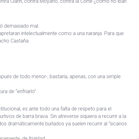
ntra Clarín, contra Moyano, contra la Corte ¿cómo no iban
asó demasiado mal.
apretaran intelectualmente como a una naranja. Para que
Cacho Castaña.
spués de todo menor-, bastaría, apenas, con una simple
ra de “enfriarlo”.
itucional, es ante todo una falta de respeto para el
tivos de barra brava. Sin atreverse siquiera a recurrir a la
idos dramáticamente burlados ya suelen recurrir al “sicarios
isamente, de frialdad.