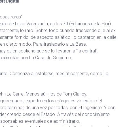
ísDigital
osas raras”.
xto de Luisa Valenzuela, en los 70 (Ediciones de la Flor).
stamente, lo raro. Sobre todo cuando trasciende que al ex
astante fornido, de aspecto asiático, lo captaron en la calle.
en cierto modo. Para trasladarlo a La Base.
ay quien sostiene que se lo llevaron a “la central”.
oximidad con La Casa de Gobierno.
tante. Comienza a instalarse, mediáticamente, como La
e John Le Carre. Menos aún, los de Tom Clancy.
i-gobernador, experto en los márgenes violentos del
ra terminar, de una vez por todas, con El Ingeniero. Y con
poder creado desde el Estado. A través del conocimiento
esponsables eventuales de administrarlo.