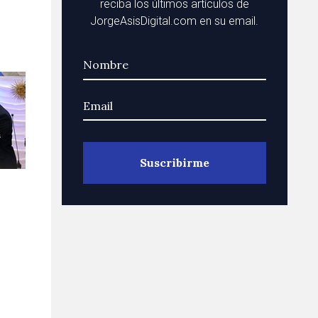
reciba los últimos artículos de
JorgeAsisDigital.com en su email.