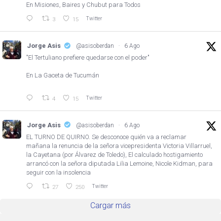
En Misiones, Baires y Chubut para Todos
Twitter
3
15
Jorge Asis
@asisoberdan
·
6 Ago
"El Tertuliano prefiere quedarse con el poder"
En La Gaceta de Tucumán
Twitter
4
15
Jorge Asis
@asisoberdan
·
6 Ago
EL TURNO DE QUIRNO. Se desconoce quién va a reclamar
mañana la renuncia de la señora vicepresidenta Victoria Villarruel,
la Cayetana (por Álvarez de Toledo), El calculado hostigamiento
arrancó con la señora diputada Lilia Lemoine, Nicole Kidman, para
seguir con la insolencia
Twitter
27
250
Cargar más