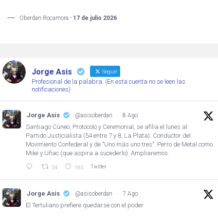
Oberdan Rocamora -
17 de julio 2026
Jorge Asis
Seguir
Profesional de la palabra. (En esta cuenta no se leen las
notificaciones)
Jorge Asis
@asisoberdan
·
8 Ago
Santiago Cúneo, Protocolo y Ceremonial, se afilia el lunes al
Partido Justicialista (54 entre 7 y 8, La Plata). Conductor del
Movimiento Confederal y de "Uno más uno tres". Perro de Metal como
Milei y Uñac (que aspira a sucederlo). Ampliaremos.
Twitter
24
190
Jorge Asis
@asisoberdan
·
7 Ago
El Tertuliano prefiere quedarse con el poder