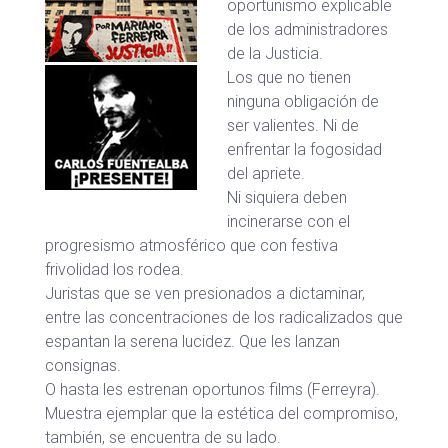
oportunismo explicable
de los administradores
de la Justicia.
Los que no tienen
ninguna obligación de
ser valientes. Ni de
enfrentar la fogosidad
del apriete.
Ni siquiera deben
incinerarse con el
progresismo atmosférico que con festiva
frivolidad los rodea.
Juristas que se ven presionados a dictaminar,
entre las concentraciones de los radicalizados que
espantan la serena lucidez. Que les lanzan
consignas.
O hasta les estrenan oportunos films (Ferreyra).
Muestra ejemplar que la estética del compromiso,
también, se encuentra de su lado.