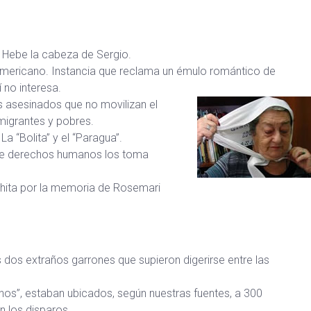
 a Hebe la cabeza de Sergio.
americano. Instancia que reclama un émulo romántico de
no interesa.
s asesinados que no movilizan el
migrantes y pobres.
a “Bolita” y el “Paragua”.
de derechos humanos los toma
rchita por la memoria de Rosemari
s dos extraños garrones que supieron digerirse entre las
anos”, estaban ubicados, según nuestras fuentes, a 300
 los disparos.