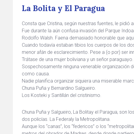
La Bolita y El Paragua
Consta que Cristina, según nuestras fuentes, le pidió
Fue durante la aún confusa invasión del Parque Indo
Rodolfo Walsh. Faena demasiado honorable que aquí 
Cuando todavía estaban tibios los cuerpos de los do
menor afán de esclarecimiento. Pese a (o por) ser in
Trátase de una mujer boliviana y un señor paraguayo. L
Sospechosamente ninguna venerable organización 
como causa.
Nadie planifica organizar siquiera una miserable ma
Chuna Puña y Bernardino Salgueiro.
Los Kosteki y Santillán del cristinismo.
Chuna Puña y Salgueiro, La Bolitay el Paragua, son lo
dos policías. La Federaly la Metropolitana.
Aunque los “canas”, los “federicos” o los “metropolit
metros del obrador de Madres, desde donde partieron