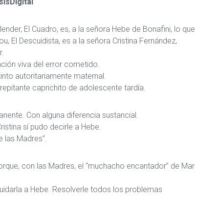
ísDigital
ender, El Cuadro, es, a la señora Hebe de Bonafini, lo que
 El Descuidista, es a la señora Cristina Fernández,
r.
ción viva del error cometido.
tinto autoritariamente maternal.
crepitante caprichito de adolescente tardía.
nente. Con alguna diferencia sustancial.
istina sí pudo decirle a Hebe.
e las Madres”.
orque, con las Madres, el “muchacho encantador” de Mar
 Cuidarla a Hebe. Resolverle todos los problemas