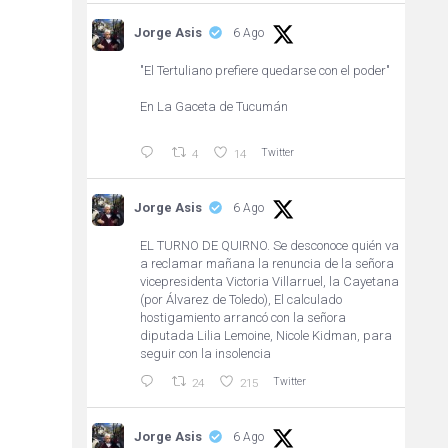
Jorge Asis
6 Ago
"El Tertuliano prefiere quedarse con el poder"
En La Gaceta de Tucumán
Twitter
4
14
Jorge Asis
6 Ago
EL TURNO DE QUIRNO. Se desconoce quién va
a reclamar mañana la renuncia de la señora
vicepresidenta Victoria Villarruel, la Cayetana
(por Álvarez de Toledo), El calculado
hostigamiento arrancó con la señora
diputada Lilia Lemoine, Nicole Kidman, para
seguir con la insolencia
Twitter
24
215
Jorge Asis
6 Ago