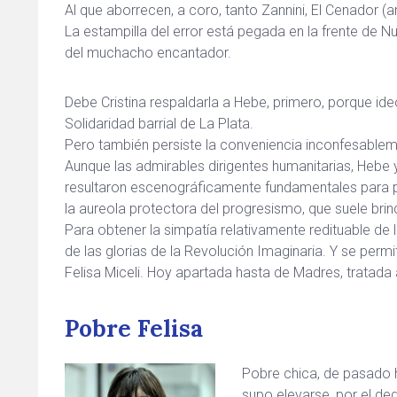
Al que aborrecen, a coro, tanto Zannini, El Cenador
La estampilla del error está pegada en la frente de N
del muchacho encantador.
Debe Cristina respaldarla a Hebe, primero, porque id
Solidaridad barrial de La Plata.
Pero también persiste la conveniencia inconfesableme
Aunque las admirables dirigentes humanitarias, Hebe y
resultaron escenográficamente fundamentales para p
la aureola protectora del progresismo, que suele brin
Para obtener la simpatía relativamente redituable de 
de las glorias de la Revolución Imaginaria. Y se permit
Felisa Miceli. Hoy apartada hasta de Madres, tratada 
Pobre Felisa
Pobre chica, de pasado h
supo elevarse, por el ded