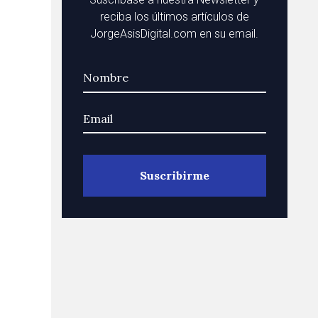
reciba los últimos artículos de
JorgeAsisDigital.com en su email.