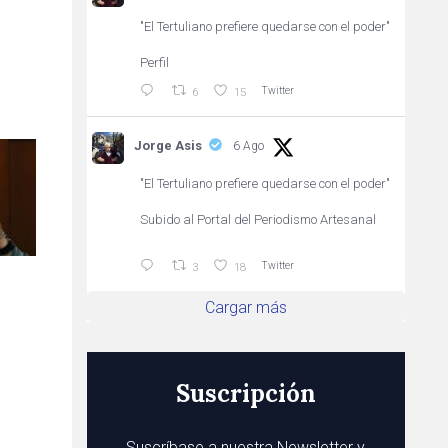
"El Tertuliano prefiere quedarse con el poder"
Perfil
Twitter
6
15
Jorge Asis
6 Ago
"El Tertuliano prefiere quedarse con el poder"
Subido al Portal del Periodismo Artesanal
Twitter
3
18
Cargar más
Suscripción
Suscríbase a nuestra Newsletter y