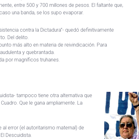
amente, entre 500 y 700 millones de pesos. El faltante que,
 acaso una banda, se los supo evaporar.
istencia contra la Dictadura”- quedó definitivamente
o. Del delito.
punto más alto en materia de reivindicación. Para
fraudulenta y quebrantada.
ada por magníficos truhanes.
idista- tampoco tiene otra alternativa que
El Cuadro. Que le gana ampliamente. La
al error (el autoritarismo maternal) de
El Descuidista.