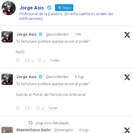
Jorge Asis
Seguir
Profesional de la palabra. (En esta cuenta no se leen las
notificaciones)
Jorge Asis
@asisoberdan
·
19h
"El Tertuliano prefiere quedarse con el poder"
Perfil
Twitter
3
5
Jorge Asis
@asisoberdan
·
6 Ago
"El Tertuliano prefiere quedarse con el poder"
Subido al Portal del Periodismo Artesanal
Twitter
8
Jorge Asis Retuiteado
Maximiliano Galin
@maxigalin
·
6 Ago