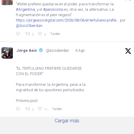
"#Milei prefiere quedarse en el poder, para transformar la
#Argentina
, y el
#peronismo
es, otra vez, la alternativa. La
fragmentación es el peor negocio"
https://jorgeasisdigital.com/2026/08/06/el-tertuliano-prefie...
por
@AsisOberdan
Twitter
2
3
Jorge Asis
@asisoberdan
·
6 Ago
"EL TERTULIANO PREFIERE QUEDARSE
CON EL PODER"
Para transformar la Argentina, pese a la
ingratitud de los opositores perturbados
Próximo post
Twitter
3
11
Cargar más