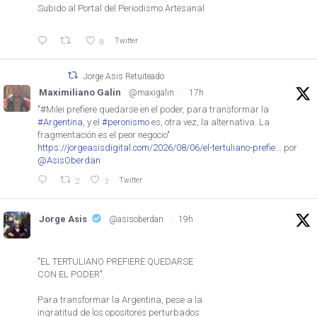
Subido al Portal del Periodismo Artesanal
Twitter
8
Jorge Asis Retuiteado
Maximiliano Galin
@maxigalin
·
17h
"#Milei prefiere quedarse en el poder, para transformar la
#Argentina
, y el
#peronismo
es, otra vez, la alternativa. La
fragmentación es el peor negocio"
https://jorgeasisdigital.com/2026/08/06/el-tertuliano-prefie...
por
@AsisOberdan
Twitter
2
3
Jorge Asis
@asisoberdan
·
19h
"EL TERTULIANO PREFIERE QUEDARSE
CON EL PODER"
Para transformar la Argentina, pese a la
ingratitud de los opositores perturbados