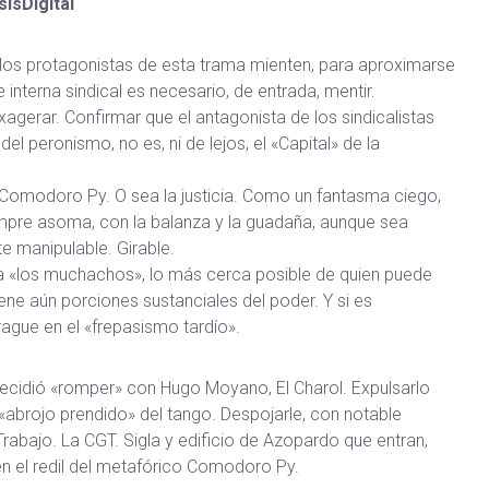
ísDigital
os protagonistas de esta trama mienten, para aproximarse
e interna sindical es necesario, de entrada, mentir.
agerar. Confirmar que el antagonista de los sindicalistas
el peronismo, no es, ni de lejos, el «Capital» de la
 Comodoro Py. O sea la justicia. Como un fantasma ciego,
iempre asoma, con la balanza y la guadaña, aunque sea
 manipulable. Girable.
, a «los muchachos», lo más cerca posible de quien puede
iene aún porciones sustanciales del poder. Y si es
rague en el «frepasismo tardío».
decidió «romper» con Hugo Moyano, El Charol. Expulsarlo
 «abrojo prendido» del tango. Despojarle, con notable
 Trabajo. La CGT. Sigla y edificio de Azopardo que entran,
 en el redil del metafórico Comodoro Py.