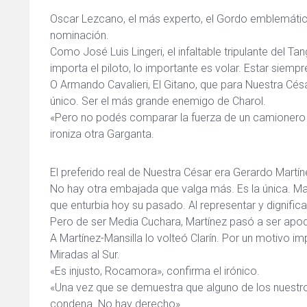
Oscar Lezcano, el más experto, el Gordo emblemátic
nominación.
Como José Luis Lingeri, el infaltable tripulante del T
importa el piloto, lo importante es volar. Estar siemp
O Armando Cavalieri, El Gitano, que para Nuestra César
único. Ser el más grande enemigo de Charol.
«Pero no podés comparar la fuerza de un camionero 
ironiza otra Garganta.
El preferido real de Nuestra César era Gerardo Martí
No hay otra embajada que valga más. Es la única. Mart
que enturbia hoy su pasado. Al representar y dignifica
Pero de ser Media Cuchara, Martínez pasó a ser apod
A Martínez-Mansilla lo volteó Clarín. Por un motivo im
Miradas al Sur.
«Es injusto, Rocamora», confirma el irónico.
«Una vez que se demuestra que alguno de los nuestros
condena. No hay derecho».