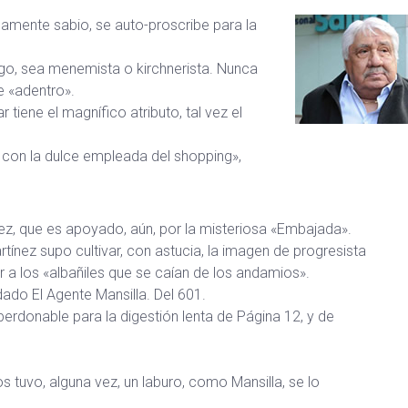
amente sabio, se auto-proscribe para la
ango, sea menemista o kirchnerista. Nunca
re «adentro».
 tiene el magnífico atributo, tal vez el
con la dulce empleada del shopping»,
nez, que es apoyado, aún, por la misteriosa «Embajada».
ínez supo cultivar, con astucia, la imagen de progresista
r a los «albañiles que se caían de los andamios».
ado El Agente Mansilla. Del 601.
perdonable para la digestión lenta de Página 12, y de
 tuvo, alguna vez, un laburo, como Mansilla, se lo