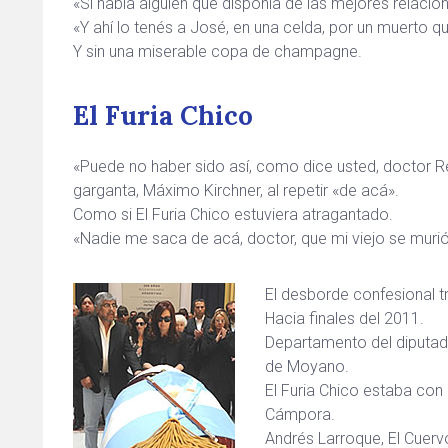
«Si había alguien que disponía de las mejores relacio
«Y ahí lo tenés a José, en una celda, por un muerto qu
Y sin una miserable copa de champagne.
El Furia Chico
«Puede no haber sido así, como dice usted, doctor R
garganta, Máximo Kirchner, al repetir «de acá».
Como si El Furia Chico estuviera atragantado.
«Nadie me saca de acá, doctor, que mi viejo se muri
El desborde confesional tr
Hacia finales del 2011.
Departamento del diputado 
de Moyano.
El Furia Chico estaba co
Cámpora.
Andrés Larroque, El Cuervo