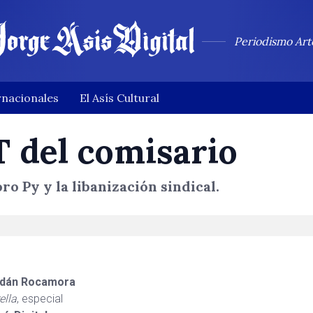
Periodismo Art
rnacionales
El Asís Cultural
T del comisario
o Py y la libanización sindical.
dán Rocamora
ella
, especial