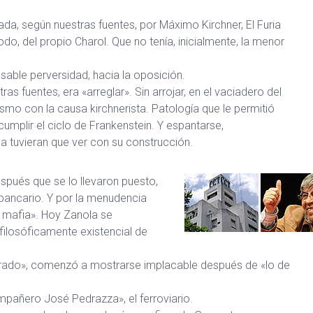
ada, según nuestras fuentes, por Máximo Kirchner, El Furia
odo, del propio Charol. Que no tenía, inicialmente, la menor
nsable perversidad, hacia la oposición.
as fuentes, era «arreglar». Sin arrojar, en el vaciadero del
o con la causa kirchnerista. Patología que le permitió
mplir el ciclo de Frankenstein. Y espantarse,
a tuvieran que ver con su construcción.
pués que se lo llevaron puesto,
bancario. Y por la menudencia
 mafia». Hoy Zanola se
filosóficamente existencial de
rado», comenzó a mostrarse implacable después de «lo de
ompañero José Pedrazza», el ferroviario.