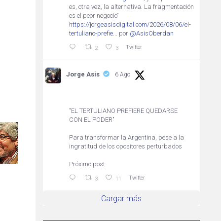
es, otra vez, la alternativa. La fragmentación
es el peor negocio"
https://jorgeasisdigital.com/2026/08/06/el-
tertuliano-prefie...
por
@AsisOberdan
Twitter
2
3
Jorge Asis
6 Ago
"EL TERTULIANO PREFIERE QUEDARSE
CON EL PODER"
Para transformar la Argentina, pese a la
ingratitud de los opositores perturbados
Próximo post
Twitter
3
11
Cargar más