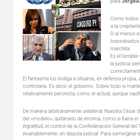
para
JorgeAs
Como todos l
a la crepitant
O al menos ex
torpedeados d
marchita.
Es el temible
la justicia s
correctamente
El fantasma los instiga a situarse, en defensa propia
controlarla. Es decir, el gobierno. Sobre todo si mant
relativamente peronista, como el actual, aunque nauf
De manera arbitrariamente unilateral, Nuestra César 
del «modelo», quitárselo de encima, como si fuera el
ingratitud, el control de la Confederación General del
invariablemente, en disputa judicial. Para sumergirse