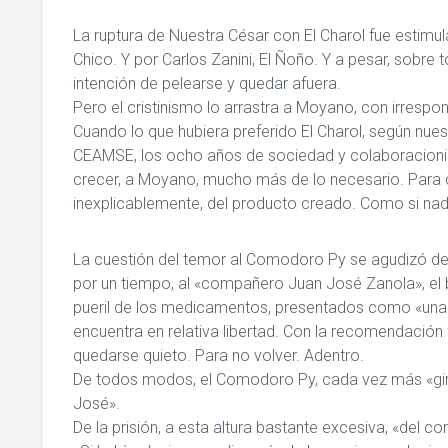
La ruptura de Nuestra César con El Charol fue estimul
Chico. Y por Carlos Zanini, El Ñoño. Y a pesar, sobre t
intención de pelearse y quedar afuera.
Pero el cristinismo lo arrastra a Moyano, con irrespo
Cuando lo que hubiera preferido El Charol, según nuestr
CEAMSE, los ocho años de sociedad y colaboracionism
crecer, a Moyano, mucho más de lo necesario. Para cu
inexplicablemente, del producto creado. Como si nad
La cuestión del temor al Comodoro Py se agudizó des
por un tiempo, al «compañero Juan José Zanola», el 
pueril de los medicamentos, presentados como «una
encuentra en relativa libertad. Con la recomendación 
quedarse quieto. Para no volver. Adentro.
De todos modos, el Comodoro Py, cada vez más «gi
José».
De la prisión, a esta altura bastante excesiva, «del c