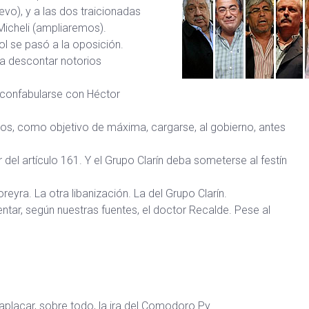
uevo), y a las dos traicionadas
Micheli (ampliaremos).
ol se pasó a la oposición.
e a descontar notorios
 a confabularse con Héctor
os, como objetivo de máxima, cargarse, al gobierno, antes
r del artículo 161. Y el Grupo Clarín deba someterse al festín
yra. La otra libanización. La del Grupo Clarín.
ntar, según nuestras fuentes, el doctor Recalde. Pese al
 aplacar, sobre todo, la ira del Comodoro Py.