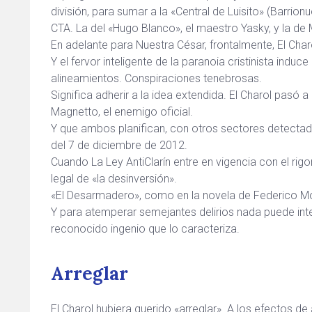
división, para sumar a la «Central de Luisito» (Barrion
CTA. La del «Hugo Blanco», el maestro Yasky, y la de 
En adelante para Nuestra César, frontalmente, El Char
Y el fervor inteligente de la paranoia cristinista induc
alineamientos. Conspiraciones tenebrosas.
Significa adherir a la idea extendida. El Charol pasó
Magnetto, el enemigo oficial.
Y que ambos planifican, con otros sectores detectad
del 7 de diciembre de 2012.
Cuando La Ley AntiClarín entre en vigencia con el rigo
legal de «la desinversión».
«El Desarmadero», como en la novela de Federico More
Y para atemperar semejantes delirios nada puede inte
reconocido ingenio que lo caracteriza.
Arreglar
El Charol hubiera querido «arreglar». A los efectos de