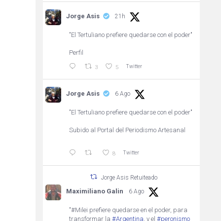
Jorge Asis
21h
"El Tertuliano prefiere quedarse con el poder"
Perfil
Twitter
3
5
Jorge Asis
6 Ago
"El Tertuliano prefiere quedarse con el poder"
Subido al Portal del Periodismo Artesanal
Twitter
8
Jorge Asis Retuiteado
Maximiliano Galin
6 Ago
"#Milei prefiere quedarse en el poder, para
transformar la
#Argentina
, y el
#peronismo