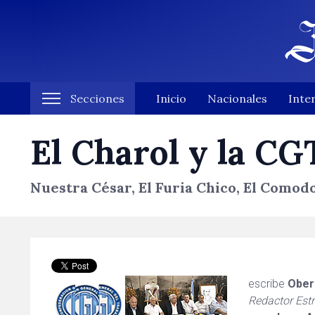
Secciones
Inicio
Nacionales
Inte
El Charol y la CG
Nuestra César, El Furia Chico, El Comodor
escribe
Ober
Redactor Estr