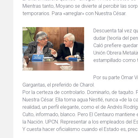
Mientras tanto, Moyano se divierte al percibir las s
temporarios. Para «arreglar» con Nuestra César.
Descuenta tal vez que
dudar (teoría del pen
Caló prefiere quedar
Unión Obrera Metalú
estampillado como ti
Por su parte Omar Vi
Gargantas, el preferido de Charol.
Por la certeza de controlarlo. Dominarlo, de taquito.
Nuestra César. Ella toma agua Nestlé, nunca «de la can
realidad, un perfil elegante, como el de Andrés Rodríg
Culto, informado, blanco. Pero El Centauro mantiene e
la Nación. UPCN. Representar a los empleados del E
Y cuesta hacer oficialismo cuando el Estado es, pre