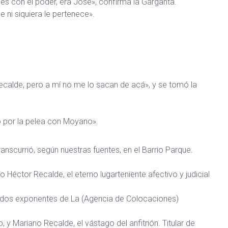
nes con el poder, era José», confirma la Garganta.
e ni siquiera le pertenece».
ecalde, pero a mí no me lo sacan de acá», y se tomó la
ó por la pelea con Moyano».
anscurrió, según nuestras fuentes, en el Barrio Parque.
Héctor Recalde, el eterno lugarteniente afectivo y judicial
n dos exponentes de La (Agencia de Colocaciones)
, y Mariano Recalde, el vástago del anfitrión. Titular de