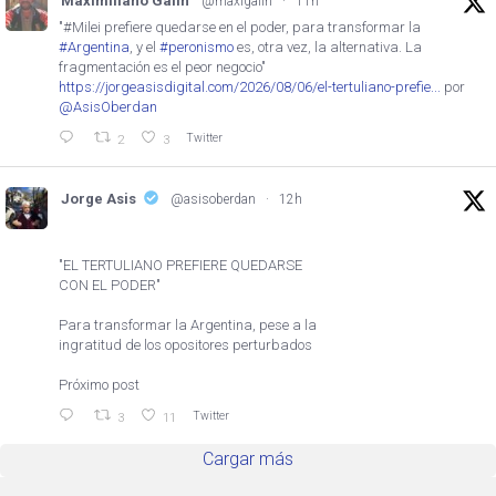
Maximiliano Galin
@maxigalin
·
11h
"#Milei prefiere quedarse en el poder, para transformar la
#Argentina
, y el
#peronismo
es, otra vez, la alternativa. La
fragmentación es el peor negocio"
https://jorgeasisdigital.com/2026/08/06/el-tertuliano-prefie...
por
@AsisOberdan
Twitter
2
3
Jorge Asis
@asisoberdan
·
12h
"EL TERTULIANO PREFIERE QUEDARSE
CON EL PODER"
Para transformar la Argentina, pese a la
ingratitud de los opositores perturbados
Próximo post
Twitter
3
11
Cargar más