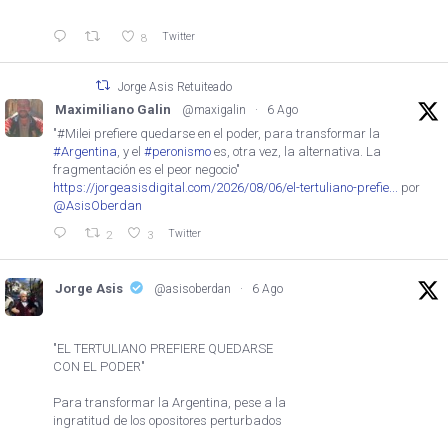
Twitter
8
Jorge Asis Retuiteado
Maximiliano Galin
@maxigalin
·
6 Ago
"#Milei prefiere quedarse en el poder, para transformar la
#Argentina
, y el
#peronismo
es, otra vez, la alternativa. La
fragmentación es el peor negocio"
https://jorgeasisdigital.com/2026/08/06/el-tertuliano-prefie...
por
@AsisOberdan
Twitter
2
3
Jorge Asis
@asisoberdan
·
6 Ago
"EL TERTULIANO PREFIERE QUEDARSE
CON EL PODER"
Para transformar la Argentina, pese a la
ingratitud de los opositores perturbados