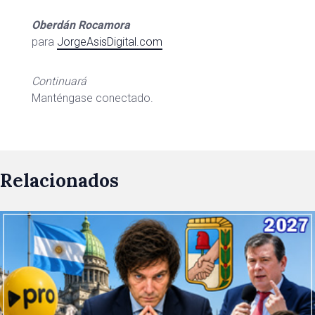
Oberdán Rocamora
para
JorgeAsisDigital.com
Continuará
Manténgase conectado.
Relacionados